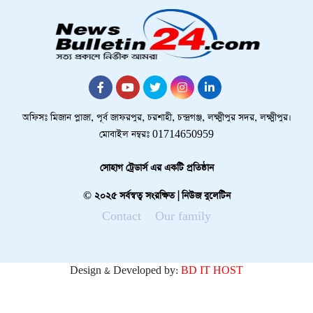
অফিসঃ মিজান প্লাজা, পূর্ব জাফরপুর, চরশাহী, চন্দ্রগঞ্জ, লক্ষ্মীপুর সদর, লক্ষ্মীপুর।
মোবাইল নম্বরঃ 01714650959
সোহাগ ট্রেডার্স এর একটি প্রতিষ্ঠান
© ২০২৫ সর্বস্বত্ব সংরক্ষিত | নিউজ বুলেটিন
Contact
Our family
Design & Developed by:
BD IT HOST