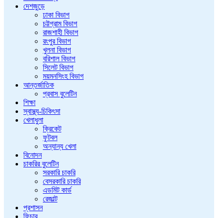
দেশজুড়ে
ঢাকা বিভাগ
চট্টগ্রাম বিভাগ
রাজশাহী বিভাগ
রংপুর বিভাগ
খুলনা বিভাগ
বরিশাল বিভাগ
সিলেট বিভাগ
ময়মনসিংহ বিভাগ
আন্তর্জাতিক
প্রবাস বুলেটিন
শিক্ষা
স্বাস্থ্য-চিকিৎসা
খেলাধুলা
ক্রিকেট
ফুটবল
অন্যান্য খেলা
বিনোদন
চাকরির বুলেটিন
সরকারি চাকরি
বেসরকারি চাকরি
এডমিট কার্ড
রেজাল্ট
প্রশাসন
ফিচার