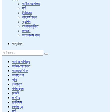
আইন-আদালত
ধর্ম
ট্যুরিজম
লাইফস্টাইল
ফ্যাশন
তথ্যপ্রযুক্তি
রূপচর্চা
অন্যরকম খবর
অন্যান্য
অর্থ ও বাণিজ্য
আইন-আদালত
আন্তর্জাতিক
আবহাওয়া
কৃষি
খেলাধুলা
গণমাধ্যম
চাকরি
জাতীয়
ট্যুরিজম
দেশজুড়ে
ধর্ম