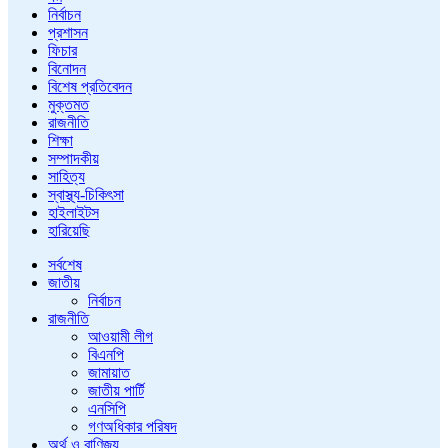
নির্বাচন
প্রশাসন
ফিচার
বিনোদন
বিশেষ প্রতিবেদন
মুক্তমত
রাজনীতি
শিক্ষা
সম্পাদকীয়
সাহিত্য
স্বাস্থ্য-চিকিৎসা
হাইলাইটস
হারিয়েছি
সর্বশেষ
জাতীয়
নির্বাচন
রাজনীতি
আওয়ামী লীগ
বিএনপি
জামায়াত
জাতীয় পার্টি
এনসিপি
গণঅধিকার পরিষদ
অর্থ ও বাণিজ্য