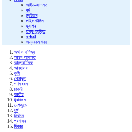
আইন-আদালত
ধর্ম
ট্যুরিজম
লাইফস্টাইল
ফ্যাশন
তথ্যপ্রযুক্তি
রূপচর্চা
অন্যরকম খবর
অর্থ ও বাণিজ্য
আইন-আদালত
আন্তর্জাতিক
আবহাওয়া
কৃষি
খেলাধুলা
গণমাধ্যম
চাকরি
জাতীয়
ট্যুরিজম
দেশজুড়ে
ধর্ম
নির্বাচন
প্রশাসন
ফিচার