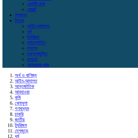
এডমিট কার্ড
রেজাল্ট
প্রশাসন
ফিচার
আইন-আদালত
ধর্ম
ট্যুরিজম
লাইফস্টাইল
ফ্যাশন
তথ্যপ্রযুক্তি
রূপচর্চা
অন্যরকম খবর
অর্থ ও বাণিজ্য
আইন-আদালত
আন্তর্জাতিক
আবহাওয়া
কৃষি
খেলাধুলা
গণমাধ্যম
চাকরি
জাতীয়
ট্যুরিজম
দেশজুড়ে
ধর্ম