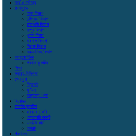
অর্থ ও বাণিজ্য
দেশজুড়ে
ঢাকা বিভাগ
চট্টগ্রাম বিভাগ
রাজশাহী বিভাগ
রংপুর বিভাগ
খুলনা বিভাগ
বরিশাল বিভাগ
সিলেট বিভাগ
ময়মনসিংহ বিভাগ
আন্তর্জাতিক
প্রবাস বুলেটিন
শিক্ষা
স্বাস্থ্য-চিকিৎসা
খেলাধুলা
ক্রিকেট
ফুটবল
অন্যান্য খেলা
বিনোদন
চাকরির বুলেটিন
সরকারি চাকরি
বেসরকারি চাকরি
এডমিট কার্ড
রেজাল্ট
প্রশাসন