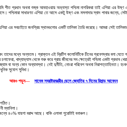
ি শীত প্রধান অথবা শুষ্ক আবহাওয়ায় অভ্যস্ত পশ্চিমা নাগরিকরা তাই এশিয়া এর উষ্ণ এ
ে। পশ্চিমারা সাধারণত এশিয়া তে আসে একটু উষ্ণ এবং মসলাদার স্বাদ পাবার জন্যে, সেটা
ছে এশিয়া এর সবচাইতে জনপ্রিয় স্থানগুলোর একটি তালিকা তৈরি করেছে। আমরা সেই তালিক
, হংকং তাদের মধ্যে অন্যতম। প্রাক্তন এই ব্রিটিশ কলোনিটিকে চীনের প্রবেশদ্বার বলা যেত
 চলাফেরা, খাদ্যাভ্যাস থেকে শুরু করে প্রায় জীবনের সব ক্ষেত্রেই পশ্চিমা একটা প্রভা
 জ্যাম বা অন্য কোন অব্যাবস্থা। নেই দুর্নীতি, নোংরা পরিবেশ অথবা নিরাপত্তাহিনতা
ুনিক সুযোগ সুবিধা।
আরও পড়ুন—
সাবেক স্বরাষ্ট্রমন্ত্রীর ছেলে জ্যোতির ৭ দিনের রিমান্ড আবেদন
ং গঠিত।
নী ম্যানিলা।
জন্যে ৪০% যায়গা বরাদ্দ আছে। বাকি এলাকা পুরোটাই বনাঞ্চল।