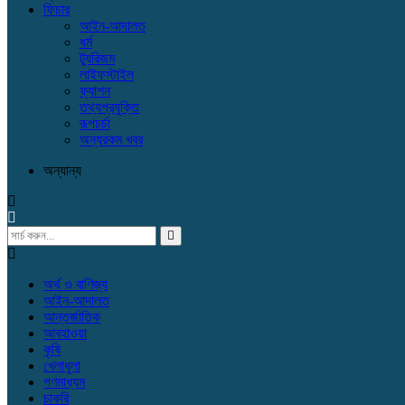
ফিচার
আইন-আদালত
ধর্ম
ট্যুরিজম
লাইফস্টাইল
ফ্যাশন
তথ্যপ্রযুক্তি
রূপচর্চা
অন্যরকম খবর
অন্যান্য
অর্থ ও বাণিজ্য
আইন-আদালত
আন্তর্জাতিক
আবহাওয়া
কৃষি
খেলাধুলা
গণমাধ্যম
চাকরি