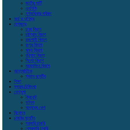
জাতীয় পার্টি
এনসিপি
গণঅধিকার পরিষদ
অর্থ ও বাণিজ্য
দেশজুড়ে
ঢাকা বিভাগ
চট্টগ্রাম বিভাগ
রাজশাহী বিভাগ
রংপুর বিভাগ
খুলনা বিভাগ
বরিশাল বিভাগ
সিলেট বিভাগ
ময়মনসিংহ বিভাগ
আন্তর্জাতিক
প্রবাস বুলেটিন
শিক্ষা
স্বাস্থ্য-চিকিৎসা
খেলাধুলা
ক্রিকেট
ফুটবল
অন্যান্য খেলা
বিনোদন
চাকরির বুলেটিন
সরকারি চাকরি
বেসরকারি চাকরি