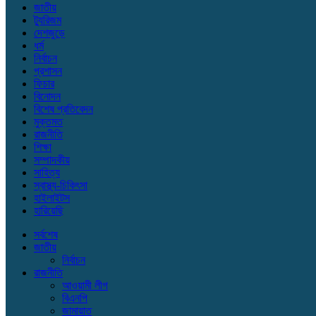
জাতীয়
ট্যুরিজম
দেশজুড়ে
ধর্ম
নির্বাচন
প্রশাসন
ফিচার
বিনোদন
বিশেষ প্রতিবেদন
মুক্তমত
রাজনীতি
শিক্ষা
সম্পাদকীয়
সাহিত্য
স্বাস্থ্য-চিকিৎসা
হাইলাইটস
হারিয়েছি
সর্বশেষ
জাতীয়
নির্বাচন
রাজনীতি
আওয়ামী লীগ
বিএনপি
জামায়াত