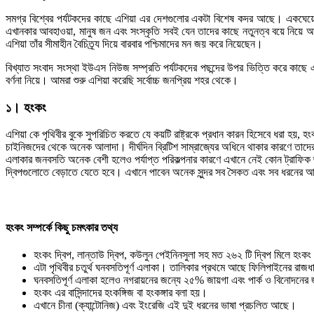
সমগ্র বিশ্বের পর্যটকদের কাছে এশিয়া এর দেশগুলোর একটা বিশেষ কদর আছে। একঘেয়েম
এখানকার আবহাওয়া, মানুষ জন এবং সংস্কৃতি সবই যেন তাদের কাছে নতুনত্ব বয়ে নিয়ে আস
এশিয়া তাঁর সীমাহীন বৈচিত্র্য দিয়ে বারবার পশ্চিমাদের মন জয় করে নিয়েছেন।
বিখ্যাত সংবাদ সংস্থা ইউএস নিউজ সম্প্রতি পর্যটকদের পছন্দের উপর ভিত্তি করে কা
বর্ণনা নিয়ে। আমরা শুরু এশিয়া করেছি সর্বোচ্চ জনপ্রিয় শহর থেকে।
১। হংকং
এশিয়া কে পৃথিবীর বুকে সুপরিচিত করতে যে কয়টি রাষ্ট্রকে প্রধান কারন হিসেবে ধরা হয়
চাইনিজদের থেকে অনেক আলাদা। দীর্ঘদিন ব্রিটিশ সাম্রাজ্যের অধিনে থাকার কারণে তাদের
এলাকার জনবসতি অনেক বেশী হলেও পর্যাপ্ত পরিকল্পনার কারণে এখানে নেই কোন ট্রাফিক
দ্বিপগুলোতে বেড়াতে যেতে হবে। এখানে পাবেন অনেক সুন্দর সব সৈকত এবং সব ধরনের আধ
হংকং সম্পর্কে কিছু চমৎকার তথ্য
হংকং দ্বিপ, লান্তাউ দ্বিপ, কউলুন পেইনিনসুলা সহ মত ২৬২ টি দ্বিপ মিলে হংক
এটা পৃথিবীর চতুর্থ ঘনবসতিপূর্ণ এলাকা। তালিকার প্রথমে আছে ফিলিপাইনের রাজধা
ঘনবসতিপূর্ণ এলাকা হলেও নগরায়নের জন্যে ২৫% জায়গা এবং পার্ক ও বিনোদনের 
হংকং এর বাসিন্দাদের হংকঙ্গিজ বা হংকঙ্গার বলা হয়।
এখানে চীনা (ক্যান্টোনিজ) এবং ইংরেজি এই দুই ধরনের ভাষা প্রচলিত আছে।