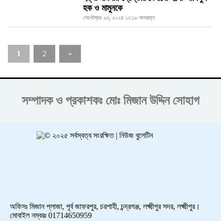
হক ও মামুনকে
সেপ্টেম্বর ২৩, ২০২৪ ১২:১৮ অপরাহ্ণ
1
2
»
সম্পাদক ও প্রকাশকঃ
মোঃ মিজান উদ্দিন সোহাগ
অফিসঃ মিজান প্লাজা, পূর্ব জাফরপুর, চরশাহী, চন্দ্রগঞ্জ, লক্ষ্মীপুর সদর, লক্ষ্মীপুর।
মোবাইল নম্বরঃ 01714650959