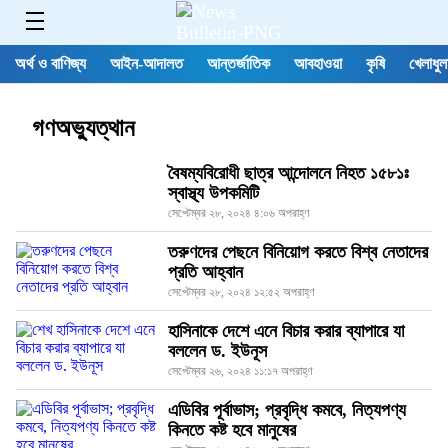
অর্থ ও বাণিজ্য
আইন-আদালত
আন্তর্জাতিক
আবহাওয়া
কৃষি
খেলাধুল
গণঅভ্যুত্থান
বৈষম্যবিরোধী ছাত্র আন্দোলনে নিহত ১৫৮১ঃ
স্বাস্থ্য উপকমিটি
সেপ্টেম্বর ২৮, ২০২৪ ৪:০৬ অপরাহ্ণ
তরুণদের পেছনে বিনিয়োগ করতে বিশ্ব নেতাদের
প্রতি আহ্বান
সেপ্টেম্বর ২৮, ২০২৪ ১২:৫২ অপরাহ্ণ
হাসিনাকে দেশে এনে বিচার করার ব্যাপারে যা
বললেন ড. ইউনূস
সেপ্টেম্বর ২৬, ২০২৪ ১১:১৭ অপরাহ্ণ
এডিবির পূর্বাভাস; প্রবৃদ্ধি কমবে, নিত্যপণ্য
কিনতে কষ্ট হবে মানুষের