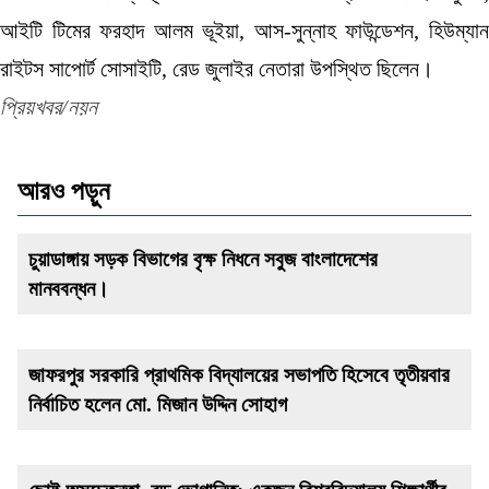
আইটি টিমের ফরহাদ আলম ভূইয়া, আস-সুন্নাহ ফাউন্ডেশন, হিউম্যান
রাইটস সাপোর্ট সোসাইটি, রেড জুলাইর নেতারা উপস্থিত ছিলেন।
প্রিয়খবর/নয়ন
আরও পড়ুন
চুয়াডাঙ্গায় সড়ক বিভাগের বৃক্ষ নিধনে সবুজ বাংলাদেশের
মানববন্ধন।
জাফরপুর সরকারি প্রাথমিক বিদ্যালয়ের সভাপতি হিসেবে তৃতীয়বার
নির্বাচিত হলেন মো. মিজান উদ্দিন সোহাগ