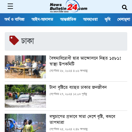
অর্থ ও বাণিজ্য
আইন-আদালত
আন্তর্জাতিক
আবহাওয়া
কৃষি
খেলাধুলা
ঢাকা
বৈষম্যবিরোধী ছাত্র আন্দোলনে নিহত ১৫৮১ঃ
স্বাস্থ্য উপকমিটি
সেপ্টেম্বর ২৮, ২০২৪ ৪:০৬ অপরাহ্ণ
টানা বৃষ্টিতে ব্যাহত ঢাকার জনজীবন
সেপ্টেম্বর ২৭, ২০২৪ ১২:০৩ পূর্বাহ্ণ
লঘুচাপের প্রভাবে সারা দেশে বৃষ্টি, কমবে
তাপমাত্রা
সেপ্টেম্বর ২৫, ২০২৪ ২:৪৮ অপরাহ্ণ