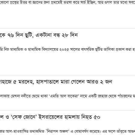
ে কোনো প্রশ্নের উত্তর বা জ্ঞানের জন্য প্রথমেই ভরসা করে সার্চ ইঞ্জিন, আর গুগল তার মধ্যে
কে ৭৬ দিন ছুটি, একটানা বন্ধ ২৮ দিন
 নিম্ন মাধ্যমিক ও মাধ্যমিক বিদ্যালয়ের ২০২৫ সালের বাৎসরিক ছুটির তালিকা প্রকাশ করা হ
 জাহাজে ৫ মরদেহ, হাসপাতালে মারা গেলেন আরও ২ জন
 এলাকায় মেঘনা নদীতে থেমে থাকা ‘এমভি আল বাকেরা’ নামে একটি জাহাজ থেকে পাঁচজনের মর
্কুল ও ‘সেফ জোনে’ ইসরায়েলের হামলায় নিহত ৫০
গাজার আল-মাওয়াসির তথাকথিত `নিরাপদ অঞ্চল’ এ বোমাবর্ষণ করেছে। এর ফলে তাঁবুতে আগু