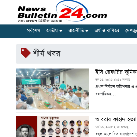
সর্বশেষ
জাতীয়
রাজনীতি
অর্থ ও বাণিজ্য
দেশজু
শীর্ষ খবর
ইসি রেফারির ভূমিকা
জুন ১৫, ২০২৫ ১২:৪০ অপরাহ্ণ
প্রধান নির্বাচন কমিশনার এ 
বদ্ধপরিকর…
আবরার ফাহাদ হত্যা
মার্চ ১৬, ২০২৫ ২:১৮ অপরাহ্ণ
বহুল আলোচিত বাংলাদেশ প্র