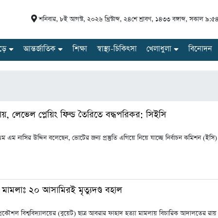
শনিবার
,
৮ই আগস্ট, ২০২৬ খ্রিস্টাব্দ
,
২৪শে শ্রাবণ, ১৪৩৩ বঙ্গাব্দ
,
সকাল ৯:৫
ড়ে
আন্তর্জাতিক
শিক্ষা
স্বাস্থ্য-চিকিৎসা
খেলাধুলা
বিনোদন
য়, লেভেল প্লেয়িং ফিল্ড তৈরিতে বদ্ধপরিকর: সিইসি
এম এম নাসির উদ্দিন বলেছেন, ভোটের জন্য প্রস্তুতি এগিয়ে নিয়ে যাচ্ছে নির্বাচন কমিশন (ইসি)
 মামলাঃ ২০ আসামিরই মৃত্যুদণ্ড বহাল
কৌশল বিশ্ববিদ্যালয়ের (বুয়েট) ছাত্র আবরার ফাহাদ হত্যা মামলায় বিচারিক আদালতের রায় অপ