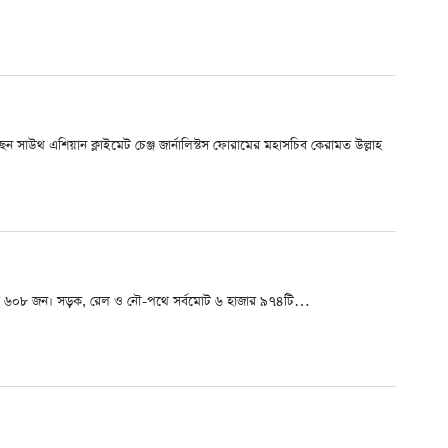
েন সাউথ এশিয়ান ক্লাইমেট চেঞ্জ জার্নালিস্টস ফোরামের মহাসচিব কেরামত উল্লাহ
ার ৬০৮ জন। সড়ক, রেল ও নৌ-পথে সর্বমোট ৬ হাজার ৯৭৪টি…