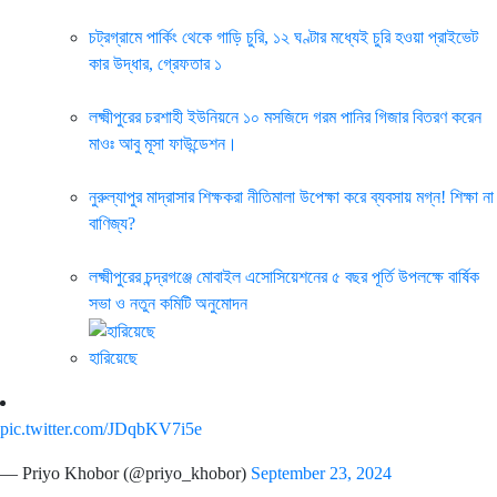
চট্রগ্রামে পার্কিং থেকে গাড়ি চুরি, ১২ ঘণ্টার মধ্যেই চুরি হওয়া প্রাইভেট
কার উদ্ধার, গ্রেফতার ১
লক্ষ্মীপুরের চরশাহী ইউনিয়নে ১০ মসজিদে গরম পানির গিজার বিতরণ করেন
মাওঃ আবু মূসা ফাউন্ডেশন।
নুরুল্যাপুর মাদ্রাসার শিক্ষকরা নীতিমালা উপেক্ষা করে ব্যবসায় মগ্ন! শিক্ষা না
বাণিজ্য?
লক্ষ্মীপুরের চন্দ্রগঞ্জে মোবাইল এসোসিয়েশনের ৫ বছর পূর্তি উপলক্ষে বার্ষিক
সভা ও নতুন কমিটি অনুমোদন
হারিয়েছে
pic.twitter.com/JDqbKV7i5e
— Priyo Khobor (@priyo_khobor)
September 23, 2024