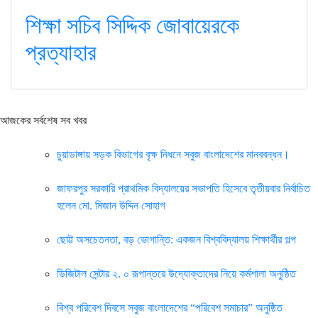
শিক্ষা সচিব সিদ্দিক জোবায়েরকে
প্রত্যাহার
আজকের সর্বশেষ সব খবর
চুয়াডাঙ্গায় সড়ক বিভাগের বৃক্ষ নিধনে সবুজ বাংলাদেশের মানববন্ধন।
জাফরপুর সরকারি প্রাথমিক বিদ্যালয়ের সভাপতি হিসেবে তৃতীয়বার নির্বাচিত
হলেন মো. মিজান উদ্দিন সোহাগ
ছোট্ট অসচেতনতা, বড় ভোগান্তি: একজন বিশ্ববিদ্যালয় শিক্ষার্থীর গল্প
ডিজিটাল সেন্টার ২. ০ রূপান্তরে উদ্যোক্তাদের নিয়ে কর্মশালা অনুষ্ঠিত
বিশ্ব পরিবেশ দিবসে সবুজ বাংলাদেশের “পরিবেশ সমাচার” অনুষ্ঠিত