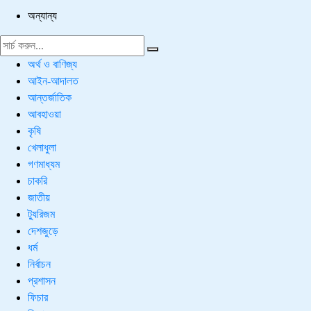
অন্যান্য
অর্থ ও বাণিজ্য
আইন-আদালত
আন্তর্জাতিক
আবহাওয়া
কৃষি
খেলাধুলা
গণমাধ্যম
চাকরি
জাতীয়
ট্যুরিজম
দেশজুড়ে
ধর্ম
নির্বাচন
প্রশাসন
ফিচার