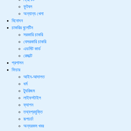
ফুটবল
অন্যান্য খেলা
বিনোদন
চাকরির বুলেটিন
সরকারি চাকরি
বেসরকারি চাকরি
এডমিট কার্ড
রেজাল্ট
প্রশাসন
ফিচার
আইন-আদালত
ধর্ম
ট্যুরিজম
লাইফস্টাইল
ফ্যাশন
তথ্যপ্রযুক্তি
রূপচর্চা
অন্যরকম খবর