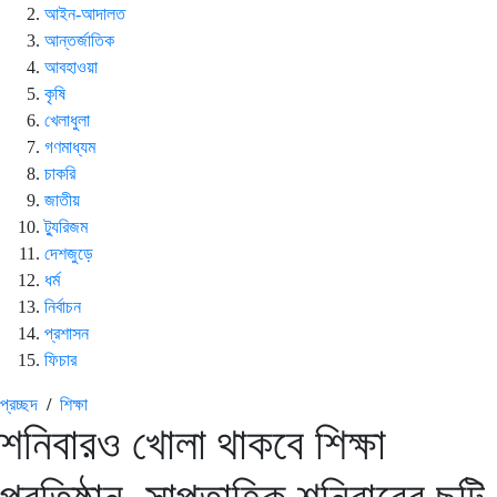
আইন-আদালত
আন্তর্জাতিক
আবহাওয়া
কৃষি
খেলাধুলা
গণমাধ্যম
চাকরি
জাতীয়
ট্যুরিজম
দেশজুড়ে
ধর্ম
নির্বাচন
প্রশাসন
ফিচার
প্রচ্ছদ
/
শিক্ষা
শনিবারও খোলা থাকবে শিক্ষা