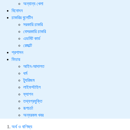
অন্যান্য খেলা
বিনোদন
চাকরির বুলেটিন
সরকারি চাকরি
বেসরকারি চাকরি
এডমিট কার্ড
রেজাল্ট
প্রশাসন
ফিচার
আইন-আদালত
ধর্ম
ট্যুরিজম
লাইফস্টাইল
ফ্যাশন
তথ্যপ্রযুক্তি
রূপচর্চা
অন্যরকম খবর
অর্থ ও বাণিজ্য