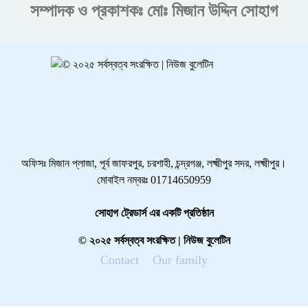
সম্পাদক ও প্রকাশকঃ
মোঃ মিজান উদ্দিন সোহাগ
অফিসঃ মিজান প্লাজা, পূর্ব জাফরপুর, চরশাহী, চন্দ্রগঞ্জ, লক্ষ্মীপুর সদর, লক্ষ্মীপুর।
মোবাইল নম্বরঃ 01714650959
সোহাগ ট্রেডার্স এর একটি প্রতিষ্ঠান
© ২০২৫ সর্বস্বত্ব সংরক্ষিত | নিউজ বুলেটিন
Contact
Our family