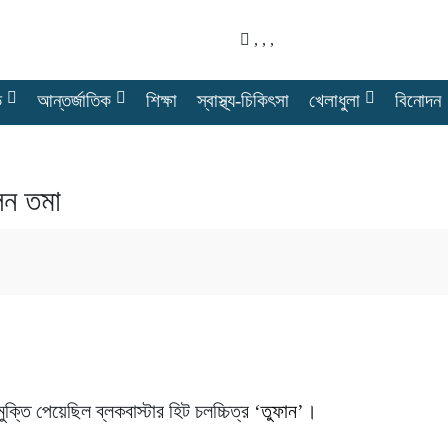
,
,
,
ে
আন্তর্জাতিক
শিক্ষা
স্বাস্থ্য-চিকিৎসা
খেলাধুলা
বিনোদন
লেন তমা
ুক্তি পেয়েছিল ব্লকবাস্টার হিট চলচ্চিত্র ‘
তুফান
’।