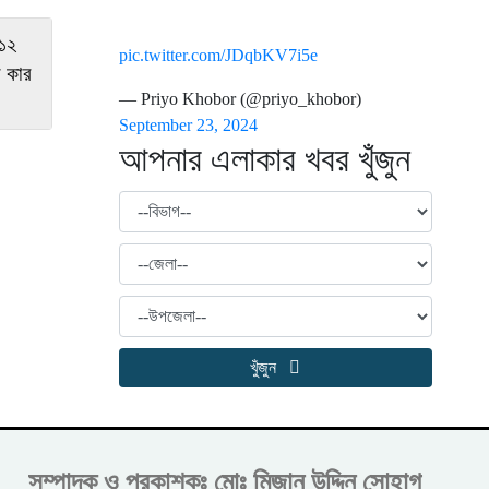
 ১২
pic.twitter.com/JDqbKV7i5e
ট কার
— Priyo Khobor (@priyo_khobor)
September 23, 2024
আপনার এলাকার খবর খুঁজুন
খুঁজুন
সম্পাদক ও প্রকাশকঃ
মোঃ মিজান উদ্দিন সোহাগ