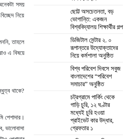
শ অনেকটা সময়
ছোট্ট অসচেতনতা, বড়
িচ্ছেদ নিয়ে
ভোগান্তি: একজন
বিশ্ববিদ্যালয় শিক্ষার্থীর গল্প
ডিজিটাল সেন্টার ২. ০
েননি, তাহলে
রূপান্তরে উদ্যোক্তাদের
ুরাও এ বিষয়ে
নিয়ে কর্মশালা অনুষ্ঠিত
বিশ্ব পরিবেশ দিবসে সবুজ
বাংলাদেশের “পরিবেশ
সমাচার” অনুষ্ঠিত
্ধুত্ব থাকে?
চট্রগ্রামে পার্কিং থেকে
গাড়ি চুরি, ১২ ঘণ্টার
মধ্যেই চুরি হওয়া
মি পেশাদার।
প্রাইভেট কার উদ্ধার,
গ্রেফতার ১
ে, ভালোবাসা
টাও পেশাদার