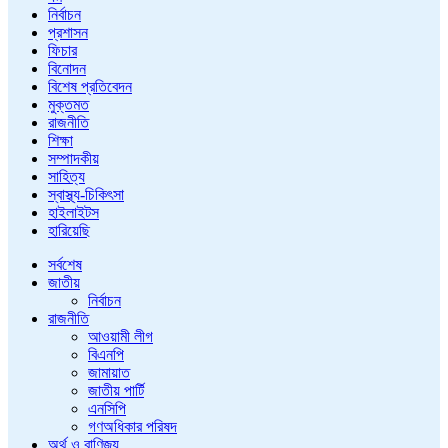
নির্বাচন
প্রশাসন
ফিচার
বিনোদন
বিশেষ প্রতিবেদন
মুক্তমত
রাজনীতি
শিক্ষা
সম্পাদকীয়
সাহিত্য
স্বাস্থ্য-চিকিৎসা
হাইলাইটস
হারিয়েছি
সর্বশেষ
জাতীয়
নির্বাচন
রাজনীতি
আওয়ামী লীগ
বিএনপি
জামায়াত
জাতীয় পার্টি
এনসিপি
গণঅধিকার পরিষদ
অর্থ ও বাণিজ্য