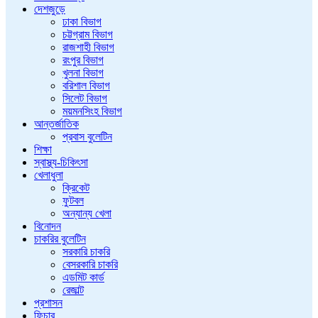
দেশজুড়ে
ঢাকা বিভাগ
চট্টগ্রাম বিভাগ
রাজশাহী বিভাগ
রংপুর বিভাগ
খুলনা বিভাগ
বরিশাল বিভাগ
সিলেট বিভাগ
ময়মনসিংহ বিভাগ
আন্তর্জাতিক
প্রবাস বুলেটিন
শিক্ষা
স্বাস্থ্য-চিকিৎসা
খেলাধুলা
ক্রিকেট
ফুটবল
অন্যান্য খেলা
বিনোদন
চাকরির বুলেটিন
সরকারি চাকরি
বেসরকারি চাকরি
এডমিট কার্ড
রেজাল্ট
প্রশাসন
ফিচার