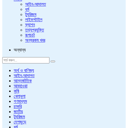
আইন-আদালত
ধর্ম
ট্যুরিজম
লাইফস্টাইল
ফ্যাশন
তথ্যপ্রযুক্তি
রূপচর্চা
অন্যরকম খবর
অন্যান্য
অর্থ ও বাণিজ্য
আইন-আদালত
আন্তর্জাতিক
আবহাওয়া
কৃষি
খেলাধুলা
গণমাধ্যম
চাকরি
জাতীয়
ট্যুরিজম
দেশজুড়ে
ধর্ম