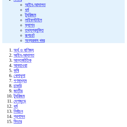
আইন-আদালত
ধর্ম
ট্যুরিজম
লাইফস্টাইল
ফ্যাশন
তথ্যপ্রযুক্তি
রূপচর্চা
অন্যরকম খবর
অর্থ ও বাণিজ্য
আইন-আদালত
আন্তর্জাতিক
আবহাওয়া
কৃষি
খেলাধুলা
গণমাধ্যম
চাকরি
জাতীয়
ট্যুরিজম
দেশজুড়ে
ধর্ম
নির্বাচন
প্রশাসন
ফিচার