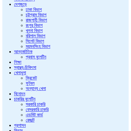
দেশজুড়ে
ঢাকা বিভাগ
চট্টগ্রাম বিভাগ
রাজশাহী বিভাগ
রংপুর বিভাগ
খুলনা বিভাগ
বরিশাল বিভাগ
সিলেট বিভাগ
ময়মনসিংহ বিভাগ
আন্তর্জাতিক
প্রবাস বুলেটিন
শিক্ষা
স্বাস্থ্য-চিকিৎসা
খেলাধুলা
ক্রিকেট
ফুটবল
অন্যান্য খেলা
বিনোদন
চাকরির বুলেটিন
সরকারি চাকরি
বেসরকারি চাকরি
এডমিট কার্ড
রেজাল্ট
প্রশাসন
ফিচার