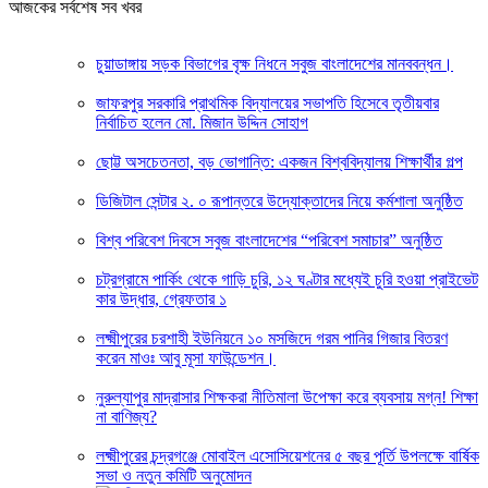
আজকের সর্বশেষ সব খবর
চুয়াডাঙ্গায় সড়ক বিভাগের বৃক্ষ নিধনে সবুজ বাংলাদেশের মানববন্ধন।
জাফরপুর সরকারি প্রাথমিক বিদ্যালয়ের সভাপতি হিসেবে তৃতীয়বার
নির্বাচিত হলেন মো. মিজান উদ্দিন সোহাগ
ছোট্ট অসচেতনতা, বড় ভোগান্তি: একজন বিশ্ববিদ্যালয় শিক্ষার্থীর গল্প
ডিজিটাল সেন্টার ২. ০ রূপান্তরে উদ্যোক্তাদের নিয়ে কর্মশালা অনুষ্ঠিত
বিশ্ব পরিবেশ দিবসে সবুজ বাংলাদেশের “পরিবেশ সমাচার” অনুষ্ঠিত
চট্রগ্রামে পার্কিং থেকে গাড়ি চুরি, ১২ ঘণ্টার মধ্যেই চুরি হওয়া প্রাইভেট
কার উদ্ধার, গ্রেফতার ১
লক্ষ্মীপুরের চরশাহী ইউনিয়নে ১০ মসজিদে গরম পানির গিজার বিতরণ
করেন মাওঃ আবু মূসা ফাউন্ডেশন।
নুরুল্যাপুর মাদ্রাসার শিক্ষকরা নীতিমালা উপেক্ষা করে ব্যবসায় মগ্ন! শিক্ষা
না বাণিজ্য?
লক্ষ্মীপুরের চন্দ্রগঞ্জে মোবাইল এসোসিয়েশনের ৫ বছর পূর্তি উপলক্ষে বার্ষিক
সভা ও নতুন কমিটি অনুমোদন