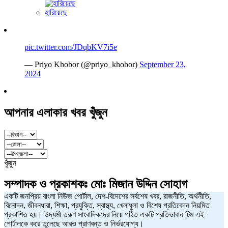
হারিয়েছে
pic.twitter.com/JDqbKV7i5e
— Priyo Khobor (@priyo_khobor)
September 23,
2024
আপনার এলাকার খবর খুঁজুন
খুঁজুন
সম্পাদক ও প্রকাশকঃ
মোঃ মিজান উদ্দিন সোহাগ
একটি জনপ্রিয় বাংলা নিউজ পোর্টাল, দেশ-বিদেশের সর্বশেষ খবর, রাজনীতি, অর্থনীতি,
বিনোদন, জীবনধারা, শিক্ষা, প্রযুক্তি, স্বাস্থ্য, খেলাধুলা ও বিশেষ প্রতিবেদন নিয়মিত
প্রকাশিত হয়। উদ্যমী তরুণ সাংবাদিকদের নিয়ে গঠিত একটি প্রতিভাবান টিম এই
পোর্টালকে করে তুলেছে আরও প্রাণবন্ত ও নির্ভরযোগ্য।