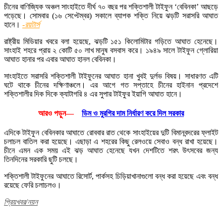
চীনের বাণিজ্যিক অঞ্চল সাংহাইতে দীর্ঘ ৭০ বছর পর শক্তিশালী টাইফুন ‘বেবিনকা’ আছড়ে
পড়েছে। সোমবার (১৬ সেপ্টেম্বর) সকালে ব্যাপক শক্তি নিয়ে ঝড়টি সরাসরি আঘাত
হানে।
-রয়টার্স
রাষ্ট্রীয় মিডিয়ার খবরে বলা হয়েছে, ঝড়টি ১৫১ কিলোমিটার গড়িতে আঘাত হেনেছে।
সাংহাই শহরে প্রায় ২ কোটি ৫০ লাখ মানুষ বসবাস করে। ১৯৪৯ সালে টাইফুন গ্লোরিয়া
আঘাত হানার পর এবার আঘাত হানল বেবিনকা।
সাংহাইতে সরাসরি শক্তিশালী টাইফুনের আঘাত হানা খুবই দুর্লভ বিষয়। সাধারণত এটি
ঘটে থাকে চীনের দক্ষিণাঞ্চলে। এর আগে গত সপ্তাহে চীনের হাইনান প্রদেশে
শক্তিশালীর দিক দিকে ক্যাটাগরি ৪ এর সুপার টাইফুর ইয়াগি আঘাত হানে।
আরও পড়ুন—
ডিম ও মুরগির দাম নির্ধারণ করে দিল সরকার
এদিকে টাইফুন বেবিনকার আঘাতে রোববার রাত থেকে সাংহাইয়ের দুটি বিমানবন্দরের ফ্লাইট
চলাচল বাতিল করা হয়েছে। এছাড়া এ শহরের কিছু রেলওয়ে সেবাও বন্ধ রাখা হয়েছে।
চীনে এমন এক সময় এই ঝড় আঘাত হেনেছে যখন দেশটিতে শরৎ উৎসবের জন্য
তিনদিনের সরকারি ছুটি চলছে।
শক্তিশালী টাইফুনের আঘাতে রিসোর্ট, পার্কসহ চিড়িয়াখানাগুলো বন্ধ করা হয়েছে এবং বন্ধ
রয়েছে ফেরি চলাচলও।
প্রিয়খবর/নয়ন