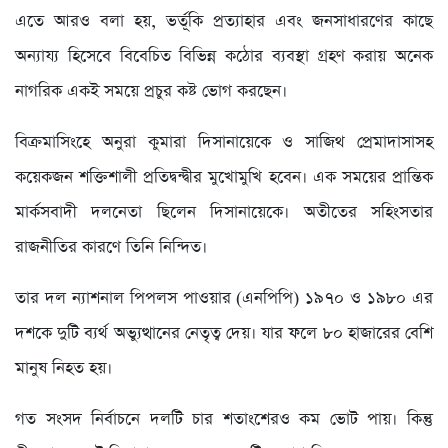
এতে আরও বলা হয়, ভর্তূকি প্রত্যাহার এবং জনসাধারণের কাছে
অন্যায্য হিসেবে বিবেচিত বিভিন্ন কঠোর ব্যবস্থা গ্রহণ করায় অনেক
নাগরিক একই সময়ে প্রচুর কষ্ট ভোগ করছেন।
বিক্রমাসিংহে অনুরা কুমারা দিসানায়েকে ও সাজিথ প্রেমাদাসাসহ
কয়েকজন শক্তিশালী প্রতিদ্বন্দ্বীর মুখোমুখি হবেন। এক সময়ের প্রান্তিক
মার্কসবাদী দলনেতা ছিলেন দিসানায়েকে। অতীতের সহিংসতার
রাজনীতির কারণে তিনি নিন্দিত।
তার দল ন্যাশনাল পিপলস পাওয়ার (এনপিপি) ১৯৭০ ও ১৯৮০ এর
দশকে দুটি ব্যর্থ অভ্যুত্থানের নেতৃত্ব দেয়। যার ফলে ৮০ হাজারের বেশি
মানুষ নিহত হয়।
গত সংসদ নির্বাচনে দলটি চার শতাংশেরও কম ভোট পায়। কিন্তু