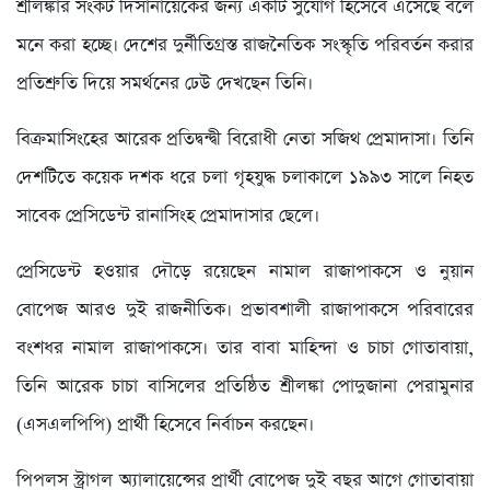
শ্রীলঙ্কার সংকট দিসানায়েকের জন্য একটি সুযোগ হিসেবে এসেছে বলে
মনে করা হচ্ছে। দেশের দুর্নীতিগ্রস্ত রাজনৈতিক সংস্কৃতি পরিবর্তন করার
প্রতিশ্রুতি দিয়ে সমর্থনের ঢেউ দেখছেন তিনি।
বিক্রমাসিংহের আরেক প্রতিদ্বন্দ্বী বিরোধী নেতা সজিথ প্রেমাদাসা। তিনি
দেশটিতে কয়েক দশক ধরে চলা গৃহযুদ্ধ চলাকালে ১৯৯৩ সালে নিহত
সাবেক প্রেসিডেন্ট রানাসিংহ প্রেমাদাসার ছেলে।
প্রেসিডেন্ট হওয়ার দৌড়ে রয়েছেন নামাল রাজাপাকসে ও নুয়ান
বোপেজ আরও দুই রাজনীতিক। প্রভাবশালী রাজাপাকসে পরিবারের
বংশধর নামাল রাজাপাকসে। তার বাবা মাহিন্দা ও চাচা গোতাবায়া,
তিনি আরেক চাচা বাসিলের প্রতিষ্ঠিত শ্রীলঙ্কা পোদুজানা পেরামুনার
(এসএলপিপি) প্রার্থী হিসেবে নির্বাচন করছেন।
পিপলস স্ট্রাগল অ্যালায়েন্সের প্রার্থী বোপেজ দুই বছর আগে গোতাবায়া