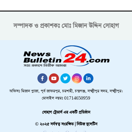
সম্পাদক ও প্রকাশকঃ
মোঃ মিজান উদ্দিন সোহাগ
অফিসঃ মিজান প্লাজা, পূর্ব জাফরপুর, চরশাহী, চন্দ্রগঞ্জ, লক্ষ্মীপুর সদর, লক্ষ্মীপুর।
মোবাইল নম্বরঃ 01714650959
সোহাগ ট্রেডার্স এর একটি প্রতিষ্ঠান
© ২০২৫ সর্বস্বত্ব সংরক্ষিত | নিউজ বুলেটিন