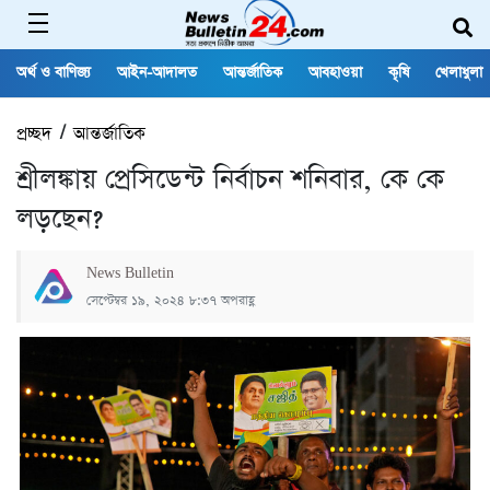
অর্থ ও বাণিজ্য
আইন-আদালত
আন্তর্জাতিক
আবহাওয়া
কৃষি
খেলাধুলা
প্রচ্ছদ
/
আন্তর্জাতিক
শ্রীলঙ্কায় প্রেসিডেন্ট নির্বাচন শনিবার, কে কে
লড়ছেন?
News Bulletin
সেপ্টেম্বর ১৯, ২০২৪ ৮:৩৭ অপরাহ্ণ