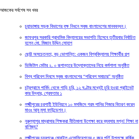
আজকের সর্বশেষ সব খবর
চুয়াডাঙ্গায় সড়ক বিভাগের বৃক্ষ নিধনে সবুজ বাংলাদেশের মানববন্ধন।
জাফরপুর সরকারি প্রাথমিক বিদ্যালয়ের সভাপতি হিসেবে তৃতীয়বার নির্বাচিত
হলেন মো. মিজান উদ্দিন সোহাগ
ছোট্ট অসচেতনতা, বড় ভোগান্তি: একজন বিশ্ববিদ্যালয় শিক্ষার্থীর গল্প
ডিজিটাল সেন্টার ২. ০ রূপান্তরে উদ্যোক্তাদের নিয়ে কর্মশালা অনুষ্ঠিত
বিশ্ব পরিবেশ দিবসে সবুজ বাংলাদেশের “পরিবেশ সমাচার” অনুষ্ঠিত
চট্রগ্রামে পার্কিং থেকে গাড়ি চুরি, ১২ ঘণ্টার মধ্যেই চুরি হওয়া প্রাইভেট
কার উদ্ধার, গ্রেফতার ১
লক্ষ্মীপুরের চরশাহী ইউনিয়নে ১০ মসজিদে গরম পানির গিজার বিতরণ করেন
মাওঃ আবু মূসা ফাউন্ডেশন।
নুরুল্যাপুর মাদ্রাসার শিক্ষকরা নীতিমালা উপেক্ষা করে ব্যবসায় মগ্ন! শিক্ষা না
বাণিজ্য?
লক্ষ্মীপুরের চন্দ্রগঞ্জে মোবাইল এসোসিয়েশনের ৫ বছর পূর্তি উপলক্ষে বার্ষিক