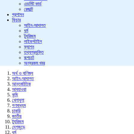
এডমিট কার্ড
রেজাল্ট
প্রশাসন
ফিচার
আইন-আদালত
ধর্ম
ট্যুরিজম
লাইফস্টাইল
ফ্যাশন
তথ্যপ্রযুক্তি
রূপচর্চা
অন্যরকম খবর
অর্থ ও বাণিজ্য
আইন-আদালত
আন্তর্জাতিক
আবহাওয়া
কৃষি
খেলাধুলা
গণমাধ্যম
চাকরি
জাতীয়
ট্যুরিজম
দেশজুড়ে
ধর্ম