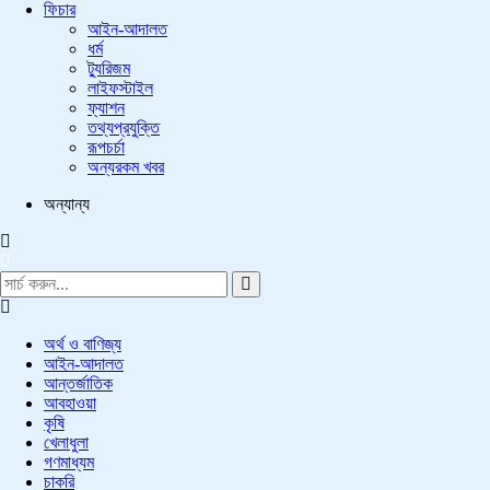
ফিচার
আইন-আদালত
ধর্ম
ট্যুরিজম
লাইফস্টাইল
ফ্যাশন
তথ্যপ্রযুক্তি
রূপচর্চা
অন্যরকম খবর
অন্যান্য
অর্থ ও বাণিজ্য
আইন-আদালত
আন্তর্জাতিক
আবহাওয়া
কৃষি
খেলাধুলা
গণমাধ্যম
চাকরি