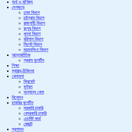
অর্থ ও বাণিজ্য
দেশজুড়ে
ঢাকা বিভাগ
চট্টগ্রাম বিভাগ
রাজশাহী বিভাগ
রংপুর বিভাগ
খুলনা বিভাগ
বরিশাল বিভাগ
সিলেট বিভাগ
ময়মনসিংহ বিভাগ
আন্তর্জাতিক
প্রবাস বুলেটিন
শিক্ষা
স্বাস্থ্য-চিকিৎসা
খেলাধুলা
ক্রিকেট
ফুটবল
অন্যান্য খেলা
বিনোদন
চাকরির বুলেটিন
সরকারি চাকরি
বেসরকারি চাকরি
এডমিট কার্ড
রেজাল্ট
প্রশাসন