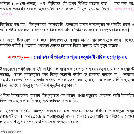
শনিবার (২৮ সেপ্টেম্বর) এক বিবৃতিতে এই তথ্য নিশ্চিত করেছে তারা। এতে বলা হয়,
গতকাল শুক্রবার বৈরুতে ইসরায়েলি বিমান হামলায় নিহত হয়েছেন তিনি।
আল-জাজিরা,
এএফপি
বিবৃতিতে বলা হয়, ‘হিজবুল্লাহর সেক্রেটারি জেনারেল হাসান নাসরুল্লাহ সংগঠনটির মহান ও
অমর শহীদ কমরেডদের সঙ্গে যোগ দিয়েছেন; যাদের তিনি ৩০ বছর ধরে নেতৃত্ব দিয়েছেন।
এর আগে ইসরায়েল দাবি করে, হিজবুল্লাহর প্রধান হাসান নাসরুল্লাহকে হত্যা করেছে
সামরিক বাহিনী। গতকাল শুক্রবার বৈরুতে চালানো বিমান হামলায় তাঁর মৃত্যু হয়েছে।
আরও পড়ুন—
সেনা কর্মকর্তা তানজিমের প্রধান হত্যাকারী নাছিরসহ গ্রেপ্তার ২
ইসরায়েলের প্রতিরক্ষা বাহিনী আইডিএফ সামাজিক যোগাযোগমাধ্যম এক্সে দেওয়া এক পোস্টে
জানায়, ‘হাসান নাসরুল্লাহ আর বিশ্বে সন্ত্রাসী কার্মকাণ্ড চালাতে পারবেন না। শুক্রবার
সন্ধ্যায় বৈরুতে বিমান হামলার মাধ্যমে তাঁকে হত্যা করা হয়েছে। এ হামলায় তিনি ছাড়াও
নিহত হয়েছেন হিজবুল্লাহর দক্ষিণ ফ্রন্টের কমান্ডার।’
এদিকে ইসরায়েলের হামলায় হিজবুল্লাহর ক্ষেপণাস্ত্র শাখার কমান্ডার মোহাম্মদ আলী ইসমাইল
নিহত হয়েছে বলে জানিয়েছে সংবাদমাধ্যম আল জাজিরা।
এ হামলাকে রাষ্ট্রীয় মদদপুষ্ট সন্ত্রাসবাদ বলে মন্তব্য করেন ইরানের প্রেসিডেন্ট মাসুদ
পেজেশকিয়ান। আর তেহরানের পররাষ্ট্রমন্ত্রী বলেন, হামলায় তেল আবিব ওয়াশিংটনের দেওয়া
৫ হাজার পাউন্ডের বাঙ্কার বাস্টার বোমা ব্যবহার করেছে।
প্রিয়খবর/নয়ন