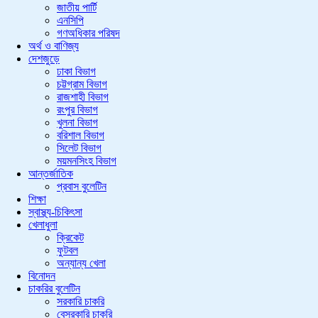
জাতীয় পার্টি
এনসিপি
গণঅধিকার পরিষদ
অর্থ ও বাণিজ্য
দেশজুড়ে
ঢাকা বিভাগ
চট্টগ্রাম বিভাগ
রাজশাহী বিভাগ
রংপুর বিভাগ
খুলনা বিভাগ
বরিশাল বিভাগ
সিলেট বিভাগ
ময়মনসিংহ বিভাগ
আন্তর্জাতিক
প্রবাস বুলেটিন
শিক্ষা
স্বাস্থ্য-চিকিৎসা
খেলাধুলা
ক্রিকেট
ফুটবল
অন্যান্য খেলা
বিনোদন
চাকরির বুলেটিন
সরকারি চাকরি
বেসরকারি চাকরি