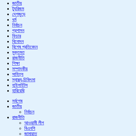
জাতীয়
ট্যুরিজম
দেশজুড়ে
ধর্ম
নির্বাচন
প্রশাসন
ফিচার
বিনোদন
বিশেষ প্রতিবেদন
মুক্তমত
রাজনীতি
শিক্ষা
সম্পাদকীয়
সাহিত্য
স্বাস্থ্য-চিকিৎসা
হাইলাইটস
হারিয়েছি
সর্বশেষ
জাতীয়
নির্বাচন
রাজনীতি
আওয়ামী লীগ
বিএনপি
জামায়াত