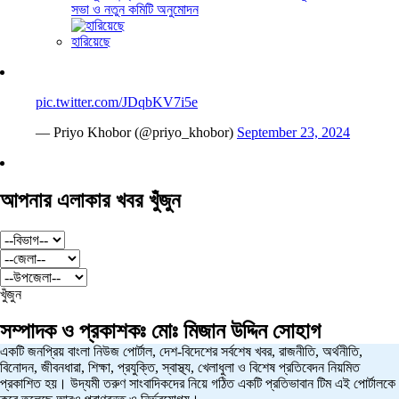
সভা ও নতুন কমিটি অনুমোদন
হারিয়েছে
pic.twitter.com/JDqbKV7i5e
— Priyo Khobor (@priyo_khobor)
September 23, 2024
আপনার এলাকার খবর খুঁজুন
খুঁজুন
সম্পাদক ও প্রকাশকঃ
মোঃ মিজান উদ্দিন সোহাগ
একটি জনপ্রিয় বাংলা নিউজ পোর্টাল, দেশ-বিদেশের সর্বশেষ খবর, রাজনীতি, অর্থনীতি,
বিনোদন, জীবনধারা, শিক্ষা, প্রযুক্তি, স্বাস্থ্য, খেলাধুলা ও বিশেষ প্রতিবেদন নিয়মিত
প্রকাশিত হয়। উদ্যমী তরুণ সাংবাদিকদের নিয়ে গঠিত একটি প্রতিভাবান টিম এই পোর্টালকে