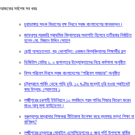
আজকের সর্বশেষ সব খবর
চুয়াডাঙ্গায় সড়ক বিভাগের বৃক্ষ নিধনে সবুজ বাংলাদেশের মানববন্ধন।
জাফরপুর সরকারি প্রাথমিক বিদ্যালয়ের সভাপতি হিসেবে তৃতীয়বার নির্বাচিত
হলেন মো. মিজান উদ্দিন সোহাগ
ছোট্ট অসচেতনতা, বড় ভোগান্তি: একজন বিশ্ববিদ্যালয় শিক্ষার্থীর গল্প
ডিজিটাল সেন্টার ২. ০ রূপান্তরে উদ্যোক্তাদের নিয়ে কর্মশালা অনুষ্ঠিত
বিশ্ব পরিবেশ দিবসে সবুজ বাংলাদেশের “পরিবেশ সমাচার” অনুষ্ঠিত
চট্রগ্রামে পার্কিং থেকে গাড়ি চুরি, ১২ ঘণ্টার মধ্যেই চুরি হওয়া প্রাইভেট
কার উদ্ধার, গ্রেফতার ১
লক্ষ্মীপুরের চরশাহী ইউনিয়নে ১০ মসজিদে গরম পানির গিজার বিতরণ করেন
মাওঃ আবু মূসা ফাউন্ডেশন।
নুরুল্যাপুর মাদ্রাসার শিক্ষকরা নীতিমালা উপেক্ষা করে ব্যবসায় মগ্ন! শিক্ষা না
বাণিজ্য?
লক্ষ্মীপুরের চন্দ্রগঞ্জে মোবাইল এসোসিয়েশনের ৫ বছর পূর্তি উপলক্ষে বার্ষিক