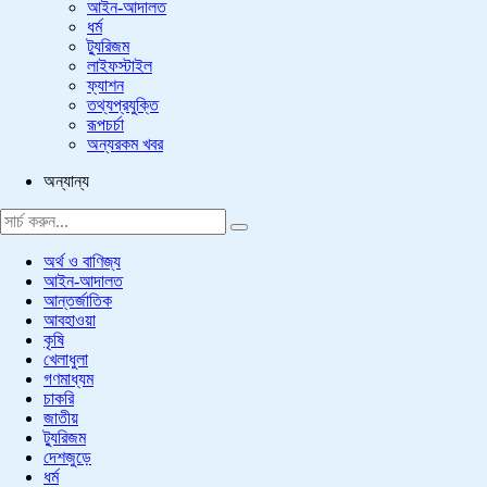
আইন-আদালত
ধর্ম
ট্যুরিজম
লাইফস্টাইল
ফ্যাশন
তথ্যপ্রযুক্তি
রূপচর্চা
অন্যরকম খবর
অন্যান্য
অর্থ ও বাণিজ্য
আইন-আদালত
আন্তর্জাতিক
আবহাওয়া
কৃষি
খেলাধুলা
গণমাধ্যম
চাকরি
জাতীয়
ট্যুরিজম
দেশজুড়ে
ধর্ম