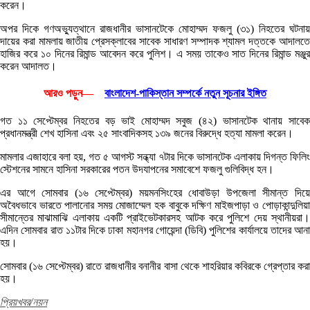
করেন।
অপর দিকে গণঅভ্যুত্থানে রাজধানীর ভাসানটেকে মোহাম্মদ ফজলু (৩১) নিহতের ঘটনায়
দায়ের করা মামলায় জাতীয় প্রেসক্লাবের সাবেক সাধারণ সম্পাদক শ্যামল দত্তকে আদালতে
হাজির করে ১০ দিনের রিমান্ড আবেদন করে পুলিশ। এ সময় তাকেও সাত দিনের রিমান্ড মঞ্জুর
করেন আদালত।
আরও পড়ুন—
বাংলাদেশ-পাকিস্তান সম্পর্কে নতুন সূচনার ইঙ্গিত
গত ১১ সেপ্টেম্বর নিহতের বড় ভাই মোহাম্মদ সবুজ (৪২) ভাসানটেক থানায় সাবেক
প্রধানমন্ত্রী শেখ হাসিনা এবং ২৫ সাংবাদিকসহ ১৩৯ জনের বিরুদ্ধে হত্যা মামলা করেন।
মামলার এজাহারে বলা হয়, গত ৫ আগস্ট সন্ধ্যা ৭টার দিকে ভাসানটেক এলাকায় দিগন্ত ফিলিং
স্টেশনের সামনে হাসিনা সরকারের পতন উদযাপনের সমাবেশে ফজলু গুলিবিদ্ধ হন।
এর আগে সোমবার (১৬ সেপ্টেম্বর) ময়মনসিংহের ধোবাউড়া উপজেলা সীমান্ত দিয়ে
অবৈধভাবে ভারতে পালানোর সময় মোজাম্মেল হক বাবুকে দক্ষিণ মাইজপাড়া ও পোড়াকান্দুলিয়া
সীমান্তের মাঝামাঝি এলাকায় একটি প্রাইভেটকারসহ আটক করে পুলিশে দেয় স্থানীয়রা।
এদিন সোমবার রাত ১১টার দিকে ঢাকা মহানগর গোয়েন্দা (ডিবি) পুলিশের কার্যালয়ে তাদের আনা
হয়।
সোমবার (১৬ সেপ্টেম্বর) রাতে রাজধানীর বনানীর বাসা থেকে শাহরিয়ার কবিরকে গ্রেপ্তার করা
হয়।
প্রিয়খবর/নয়ন