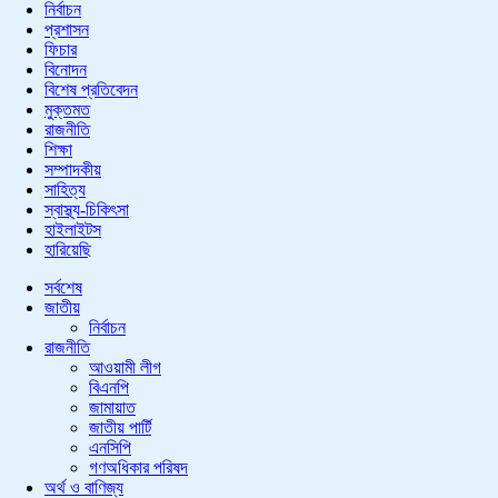
নির্বাচন
প্রশাসন
ফিচার
বিনোদন
বিশেষ প্রতিবেদন
মুক্তমত
রাজনীতি
শিক্ষা
সম্পাদকীয়
সাহিত্য
স্বাস্থ্য-চিকিৎসা
হাইলাইটস
হারিয়েছি
সর্বশেষ
জাতীয়
নির্বাচন
রাজনীতি
আওয়ামী লীগ
বিএনপি
জামায়াত
জাতীয় পার্টি
এনসিপি
গণঅধিকার পরিষদ
অর্থ ও বাণিজ্য