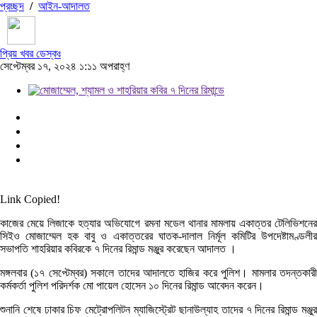
প্রচ্ছদ
/
আইন-আদালত
প্রিয় খবর ডেস্কঃ
সেপ্টেম্বর ১৭, ২০২৪ ১:১১ অপরাহ্ণ
Link Copied!
কাজের মেয়ে লিজাকে হত্যার অভিযোগে রমনা মডেল থানার মামলায় একাত্তর টেলিভিশনের
সিইও মোজাম্মেল হক বাবু ও একাত্তরের ঘাতক-দালাল নির্মূল কমিটির উপদেষ্টামণ্ডলীর
সভাপতি শাহরিয়ার কবিরকে ৭ দিনের রিমান্ড মঞ্জুর করেছেন আদালত ।
মঙ্গলবার (১৭ সেপ্টেম্বর) সকালে তাদের আদালতে হাজির করে পুলিশ। মামলার তদন্তকারী
কর্মকর্তা পুলিশ পরিদর্শক মো পায়েল হোসেন ১০ দিনের রিমান্ড আবেদন করেন।
শুনানি শেষে ঢাকার চিফ মেট্রোপলিটন ম্যাজিস্ট্রেট ছানাউল্যাহ তাদের ৭ দিনের রিমান্ড মঞ্জুর