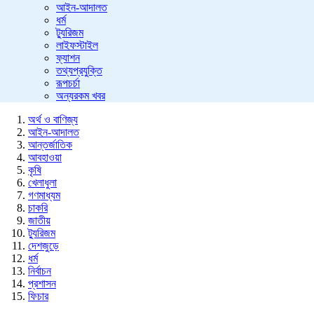
আইন-আদালত
ধর্ম
ট্যুরিজম
লাইফস্টাইল
ফ্যাশন
তথ্যপ্রযুক্তি
রূপচর্চা
অন্যরকম খবর
অর্থ ও বাণিজ্য
আইন-আদালত
আন্তর্জাতিক
আবহাওয়া
কৃষি
খেলাধুলা
গণমাধ্যম
চাকরি
জাতীয়
ট্যুরিজম
দেশজুড়ে
ধর্ম
নির্বাচন
প্রশাসন
ফিচার