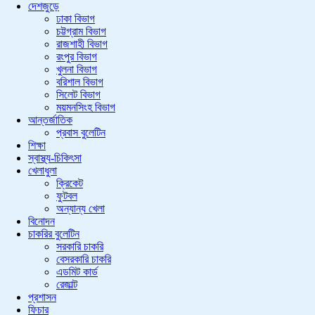
দেশজুড়ে
ঢাকা বিভাগ
চট্টগ্রাম বিভাগ
রাজশাহী বিভাগ
রংপুর বিভাগ
খুলনা বিভাগ
বরিশাল বিভাগ
সিলেট বিভাগ
ময়মনসিংহ বিভাগ
আন্তর্জাতিক
প্রবাস বুলেটিন
শিক্ষা
স্বাস্থ্য-চিকিৎসা
খেলাধুলা
ক্রিকেট
ফুটবল
অন্যান্য খেলা
বিনোদন
চাকরির বুলেটিন
সরকারি চাকরি
বেসরকারি চাকরি
এডমিট কার্ড
রেজাল্ট
প্রশাসন
ফিচার