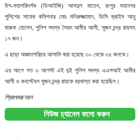
উপ-মহাপরিদর্শক (ডিআইজি) আবদুল বাতেন, রংপুর মহানগর
পুলিশের সাবেক কমিশনার মোঃ মনিরুজ্জামান, ডিসি ক্রাইম আবু
মারুফ হোসেন, পুলিশ সদস্য সৈয়দ আমীর আলী, সুজন চন্দ্র রায়সহ
১৭ জন।
এ ছাড়া অজ্ঞাতপরিচয় আসামি করা হয়েছে ৩০ থেকে ৩৫ জনকে।
এর আগে গত ৩ আগস্ট এই দুই পুলিশ সদস্য এএসআই আমীর
আলী ও কনস্টেবল সুজন চন্দ্র রায়কে বরখাস্ত করা হয়েছিল।
প্রিয়খবর/নয়ন
নিউজ চ্যানেল ফলো করুন