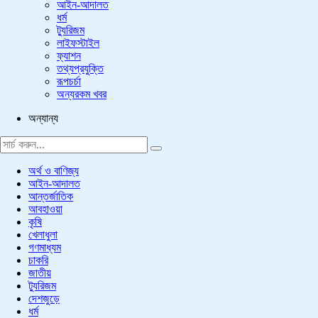
আইন-আদালত
ধর্ম
ট্যুরিজম
লাইফস্টাইল
ফ্যাশন
তথ্যপ্রযুক্তি
রূপচর্চা
অন্যরকম খবর
অন্যান্য
অর্থ ও বাণিজ্য
আইন-আদালত
আন্তর্জাতিক
আবহাওয়া
কৃষি
খেলাধুলা
গণমাধ্যম
চাকরি
জাতীয়
ট্যুরিজম
দেশজুড়ে
ধর্ম