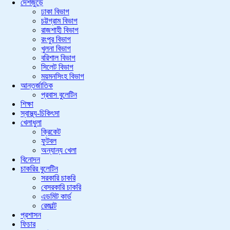
দেশজুড়ে
ঢাকা বিভাগ
চট্টগ্রাম বিভাগ
রাজশাহী বিভাগ
রংপুর বিভাগ
খুলনা বিভাগ
বরিশাল বিভাগ
সিলেট বিভাগ
ময়মনসিংহ বিভাগ
আন্তর্জাতিক
প্রবাস বুলেটিন
শিক্ষা
স্বাস্থ্য-চিকিৎসা
খেলাধুলা
ক্রিকেট
ফুটবল
অন্যান্য খেলা
বিনোদন
চাকরির বুলেটিন
সরকারি চাকরি
বেসরকারি চাকরি
এডমিট কার্ড
রেজাল্ট
প্রশাসন
ফিচার