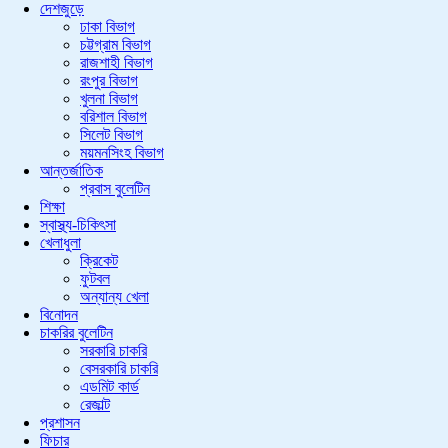
দেশজুড়ে
ঢাকা বিভাগ
চট্টগ্রাম বিভাগ
রাজশাহী বিভাগ
রংপুর বিভাগ
খুলনা বিভাগ
বরিশাল বিভাগ
সিলেট বিভাগ
ময়মনসিংহ বিভাগ
আন্তর্জাতিক
প্রবাস বুলেটিন
শিক্ষা
স্বাস্থ্য-চিকিৎসা
খেলাধুলা
ক্রিকেট
ফুটবল
অন্যান্য খেলা
বিনোদন
চাকরির বুলেটিন
সরকারি চাকরি
বেসরকারি চাকরি
এডমিট কার্ড
রেজাল্ট
প্রশাসন
ফিচার