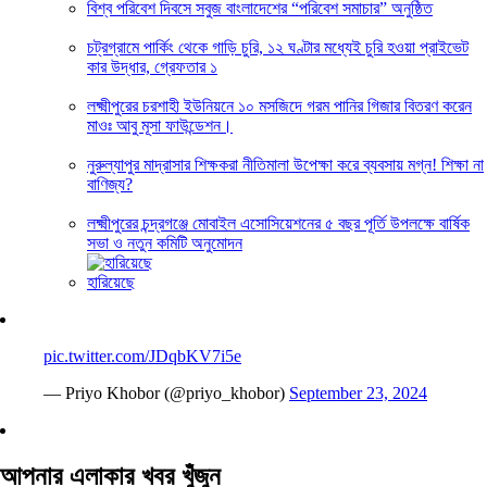
বিশ্ব পরিবেশ দিবসে সবুজ বাংলাদেশের “পরিবেশ সমাচার” অনুষ্ঠিত
চট্রগ্রামে পার্কিং থেকে গাড়ি চুরি, ১২ ঘণ্টার মধ্যেই চুরি হওয়া প্রাইভেট
কার উদ্ধার, গ্রেফতার ১
লক্ষ্মীপুরের চরশাহী ইউনিয়নে ১০ মসজিদে গরম পানির গিজার বিতরণ করেন
মাওঃ আবু মূসা ফাউন্ডেশন।
নুরুল্যাপুর মাদ্রাসার শিক্ষকরা নীতিমালা উপেক্ষা করে ব্যবসায় মগ্ন! শিক্ষা না
বাণিজ্য?
লক্ষ্মীপুরের চন্দ্রগঞ্জে মোবাইল এসোসিয়েশনের ৫ বছর পূর্তি উপলক্ষে বার্ষিক
সভা ও নতুন কমিটি অনুমোদন
হারিয়েছে
pic.twitter.com/JDqbKV7i5e
— Priyo Khobor (@priyo_khobor)
September 23, 2024
আপনার এলাকার খবর খুঁজুন