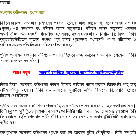
সরকার।
সংস্কার কমিশনের প্রধান যারা
নির্বাচনব্যবস্থা সংস্কার কমিশনের প্রধান হিসেবে কাজ করবেন সুশাসনের জন্য নাগরিক
(সুজন)–এর সম্পাদক ড. বদিউল আলম মজুমদার। বদিউল আলম মজুমদার একজন
অর্থনীতিবিদ, উন্নয়নকর্মী, রাজনীতি বিশ্লেষক, স্থানীয় সরকার ও নির্বাচন বিশেষজ্ঞ। তিনি
যুক্তরাষ্ট্রভিত্তিক দাতব্য সংস্থা ‘দ্য হাঙ্গার প্রজেক্ট’র বাংলাদেশি শাখার পরিচালক ও
বৈশ্বিক সহসভাপতি হিসেবে দায়িত্ব পালন করছেন।
পুলিশ প্রশাসন সংস্কার কমিশনের প্রধান হিসেবে কাজ করবেন সফর রাজ হোসেন। তিনি
সাবেক জনপ্রশাসন সচিব।
আরও পড়ুন—
সরকারি চাকরিতে প্রবেশের বয়স নিয়ে সারজিসের স্ট্যাটাস
বিচার বিভাগ সংস্কার কমিশনের প্রধান হিসেবে দায়িত্ব পালন করবেন বিচারপতি শাহ আবু
নাঈম মমিনুর রহমান। তিনি ২০০৯ সালের জুলাইয়ে আপিল বিভাগের বিচারপতি হিসেবে
নিয়োগ পেয়েছিলেন।
দুর্নীতি দমন সংস্কার কমিশনের প্রধান হিসেবে দায়িত্ব পালন করবেন ড. ইফতেখারুজ্জামান।
তিনি ট্রান্সপারেন্সি ইন্টারন্যাশনাল বাংলাদেশের নির্বাহী পরিচালক। ২০১৫ সালের মে মাসে তিনি
বিশ্বব্যাংক কর্তৃক গ্লোবাল পার্টনারশিপ ফোরাম ফর সোশ্যাল অ্যাকাউন্টিবিলিটি অ্যাওয়ার্ডে
ভূষিত হন।
জনপ্রশাসন সংস্কার কমিশনের প্রধান করা হয় আবদুল মুয়ীদ চৌধুরীকে। তিনি সম্প্রতি