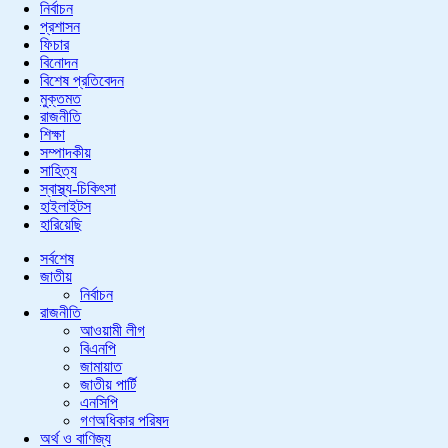
নির্বাচন
প্রশাসন
ফিচার
বিনোদন
বিশেষ প্রতিবেদন
মুক্তমত
রাজনীতি
শিক্ষা
সম্পাদকীয়
সাহিত্য
স্বাস্থ্য-চিকিৎসা
হাইলাইটস
হারিয়েছি
সর্বশেষ
জাতীয়
নির্বাচন
রাজনীতি
আওয়ামী লীগ
বিএনপি
জামায়াত
জাতীয় পার্টি
এনসিপি
গণঅধিকার পরিষদ
অর্থ ও বাণিজ্য