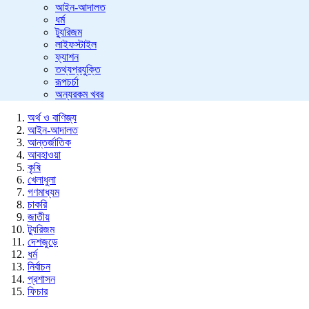
আইন-আদালত
ধর্ম
ট্যুরিজম
লাইফস্টাইল
ফ্যাশন
তথ্যপ্রযুক্তি
রূপচর্চা
অন্যরকম খবর
অর্থ ও বাণিজ্য
আইন-আদালত
আন্তর্জাতিক
আবহাওয়া
কৃষি
খেলাধুলা
গণমাধ্যম
চাকরি
জাতীয়
ট্যুরিজম
দেশজুড়ে
ধর্ম
নির্বাচন
প্রশাসন
ফিচার