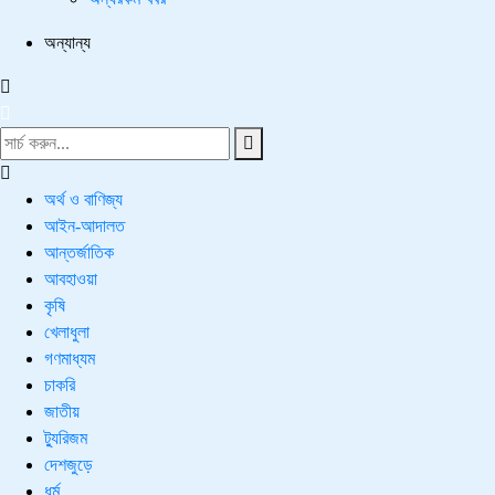
অন্যান্য
অর্থ ও বাণিজ্য
আইন-আদালত
আন্তর্জাতিক
আবহাওয়া
কৃষি
খেলাধুলা
গণমাধ্যম
চাকরি
জাতীয়
ট্যুরিজম
দেশজুড়ে
ধর্ম