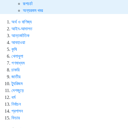
রূপচর্চা
অন্যরকম খবর
অর্থ ও বাণিজ্য
আইন-আদালত
আন্তর্জাতিক
আবহাওয়া
কৃষি
খেলাধুলা
গণমাধ্যম
চাকরি
জাতীয়
ট্যুরিজম
দেশজুড়ে
ধর্ম
নির্বাচন
প্রশাসন
ফিচার