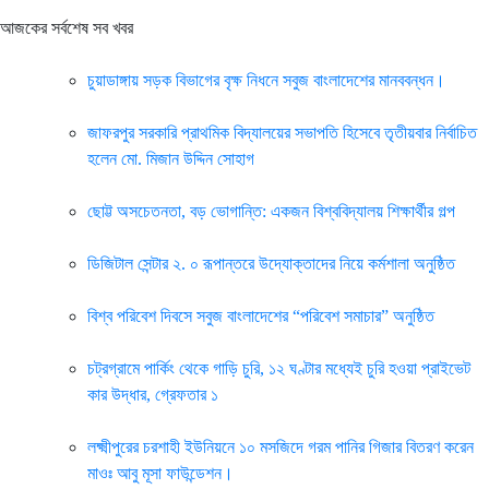
আজকের সর্বশেষ সব খবর
চুয়াডাঙ্গায় সড়ক বিভাগের বৃক্ষ নিধনে সবুজ বাংলাদেশের মানববন্ধন।
জাফরপুর সরকারি প্রাথমিক বিদ্যালয়ের সভাপতি হিসেবে তৃতীয়বার নির্বাচিত
হলেন মো. মিজান উদ্দিন সোহাগ
ছোট্ট অসচেতনতা, বড় ভোগান্তি: একজন বিশ্ববিদ্যালয় শিক্ষার্থীর গল্প
ডিজিটাল সেন্টার ২. ০ রূপান্তরে উদ্যোক্তাদের নিয়ে কর্মশালা অনুষ্ঠিত
বিশ্ব পরিবেশ দিবসে সবুজ বাংলাদেশের “পরিবেশ সমাচার” অনুষ্ঠিত
চট্রগ্রামে পার্কিং থেকে গাড়ি চুরি, ১২ ঘণ্টার মধ্যেই চুরি হওয়া প্রাইভেট
কার উদ্ধার, গ্রেফতার ১
লক্ষ্মীপুরের চরশাহী ইউনিয়নে ১০ মসজিদে গরম পানির গিজার বিতরণ করেন
মাওঃ আবু মূসা ফাউন্ডেশন।