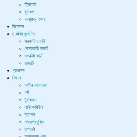
ক্রিকেট
ফুটবল
অন্যান্য খেলা
বিনোদন
চাকরির বুলেটিন
সরকারি চাকরি
বেসরকারি চাকরি
এডমিট কার্ড
রেজাল্ট
প্রশাসন
ফিচার
আইন-আদালত
ধর্ম
ট্যুরিজম
লাইফস্টাইল
ফ্যাশন
তথ্যপ্রযুক্তি
রূপচর্চা
অন্যরকম খবর