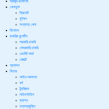
স্বাস্থ্য-চিকিৎসা
খেলাধুলা
ক্রিকেট
ফুটবল
অন্যান্য খেলা
বিনোদন
চাকরির বুলেটিন
সরকারি চাকরি
বেসরকারি চাকরি
এডমিট কার্ড
রেজাল্ট
প্রশাসন
ফিচার
আইন-আদালত
ধর্ম
ট্যুরিজম
লাইফস্টাইল
ফ্যাশন
তথ্যপ্রযুক্তি