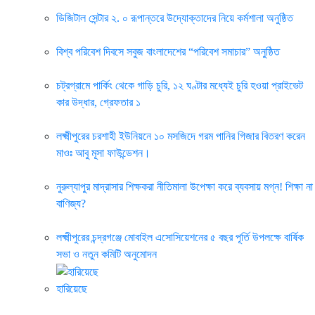
ডিজিটাল সেন্টার ২. ০ রূপান্তরে উদ্যোক্তাদের নিয়ে কর্মশালা অনুষ্ঠিত
বিশ্ব পরিবেশ দিবসে সবুজ বাংলাদেশের “পরিবেশ সমাচার” অনুষ্ঠিত
চট্রগ্রামে পার্কিং থেকে গাড়ি চুরি, ১২ ঘণ্টার মধ্যেই চুরি হওয়া প্রাইভেট
কার উদ্ধার, গ্রেফতার ১
লক্ষ্মীপুরের চরশাহী ইউনিয়নে ১০ মসজিদে গরম পানির গিজার বিতরণ করেন
মাওঃ আবু মূসা ফাউন্ডেশন।
নুরুল্যাপুর মাদ্রাসার শিক্ষকরা নীতিমালা উপেক্ষা করে ব্যবসায় মগ্ন! শিক্ষা না
বাণিজ্য?
লক্ষ্মীপুরের চন্দ্রগঞ্জে মোবাইল এসোসিয়েশনের ৫ বছর পূর্তি উপলক্ষে বার্ষিক
সভা ও নতুন কমিটি অনুমোদন
হারিয়েছে