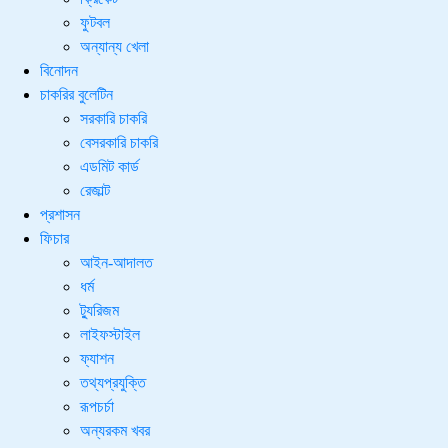
ফুটবল
অন্যান্য খেলা
বিনোদন
চাকরির বুলেটিন
সরকারি চাকরি
বেসরকারি চাকরি
এডমিট কার্ড
রেজাল্ট
প্রশাসন
ফিচার
আইন-আদালত
ধর্ম
ট্যুরিজম
লাইফস্টাইল
ফ্যাশন
তথ্যপ্রযুক্তি
রূপচর্চা
অন্যরকম খবর