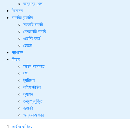
অন্যান্য খেলা
বিনোদন
চাকরির বুলেটিন
সরকারি চাকরি
বেসরকারি চাকরি
এডমিট কার্ড
রেজাল্ট
প্রশাসন
ফিচার
আইন-আদালত
ধর্ম
ট্যুরিজম
লাইফস্টাইল
ফ্যাশন
তথ্যপ্রযুক্তি
রূপচর্চা
অন্যরকম খবর
অর্থ ও বাণিজ্য