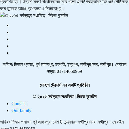
প্রকাশিত হয়। উদ্যমী তরুণ সাংবাদিকদের নিয়ে গঠিত একটি প্রতিভাবান টিম এই পোর্টালকে
করে তুলেছে আরও প্রাণবন্ত ও নির্ভরযোগ্য।
অফিসঃ মিজান প্লাজা, পূর্ব জাফরপুর, চরশাহী, চন্দ্রগঞ্জ, লক্ষ্মীপুর সদর, লক্ষ্মীপুর। মোবাইল
নম্বরঃ 01714650959
সোহাগ ট্রেডার্স এর একটি প্রতিষ্ঠান
© ২০২৫ সর্বস্বত্ব সংরক্ষিত | নিউজ বুলেটিন
Contact
Our family
অফিসঃ মিজান প্লাজা, পূর্ব জাফরপুর, চরশাহী, চন্দ্রগঞ্জ, লক্ষ্মীপুর সদর, লক্ষ্মীপুর। মোবাইল
নম্বরঃ 01714650959