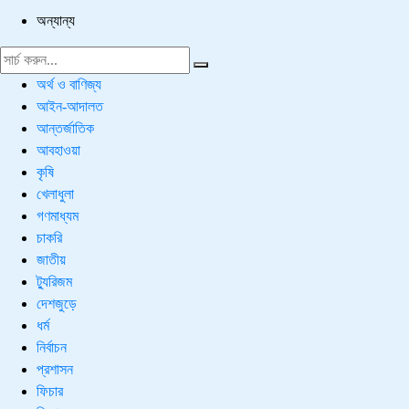
অন্যান্য
অর্থ ও বাণিজ্য
আইন-আদালত
আন্তর্জাতিক
আবহাওয়া
কৃষি
খেলাধুলা
গণমাধ্যম
চাকরি
জাতীয়
ট্যুরিজম
দেশজুড়ে
ধর্ম
নির্বাচন
প্রশাসন
ফিচার