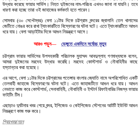
উদ্ধার করেছে ফায়ার সার্ভিস। নিহত দুইজনের নাম-পরিচয় এখনও জানা না যায়নি। তবে
ধারণা করা হচ্ছে তারা ওই জাহাজের কর্মকর্তা হতে পারেন।
সোমবার (৩০ সেপ্টেম্বর) বেলা ১১টার দিকে চট্টগ্রাম বন্দরের জ্বালানি তেল খালাসের
জেটিতে নোঙর করে রাখা ট্যাংকারটিতে বিস্ফোরণের ঘটনা ঘটে। এতে ট্যাংকারটিতে আগুন
ধরে যায়। বেলা আড়াইটার দিকে আগুন নিয়ন্ত্রণে আসে।
আরও পড়ুন—
ডেঙ্গুতে একদিনে সর্বোচ্চ মৃত্যু
চট্টগ্রাম ফায়ার সার্ভিসের উপসহকারী পরিচালক মুহাম্মদ আবদুল্লাহ গণমাধ্যমকে বলেন,
আমরা দুইজনের মরদেহ উদ্ধার করেছি। মরদেহ কোস্টগার্ড ও নৌবাহিনীর কাছে
হস্তান্তর করা হয়েছে।
এর আগে, বেলা ১১টার দিকে চট্টগ্রামের পতেঙ্গায় বাংলার জ্যোতি নামে অপরিশোধিত একটি
তেলবাহী জাহাজে বিস্ফোরণের ঘটনা ঘটে। এতে জাহাজটিতে আগুন ধরে যায়। আগুন
নেভাতে কাজ করে কোস্টগার্ড, সেনাবাহিনী, নৌবাহিনী ও ইস্টার্ন রিফাইনারির নিজস্ব ফায়ার
ফাইটিং টিম।
এছাড়াও দুর্ঘটনার খবর পেয়ে বন্দর, ইপিজেড ও কেইপিজেড স্টেশনের আটটি ইউনিট আগুন
নিয়ন্ত্রণে কাজ শুরু করে।
প্রিয়খবর/নয়ন