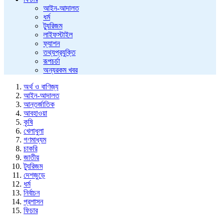
আইন-আদালত
ধর্ম
ট্যুরিজম
লাইফস্টাইল
ফ্যাশন
তথ্যপ্রযুক্তি
রূপচর্চা
অন্যরকম খবর
অর্থ ও বাণিজ্য
আইন-আদালত
আন্তর্জাতিক
আবহাওয়া
কৃষি
খেলাধুলা
গণমাধ্যম
চাকরি
জাতীয়
ট্যুরিজম
দেশজুড়ে
ধর্ম
নির্বাচন
প্রশাসন
ফিচার