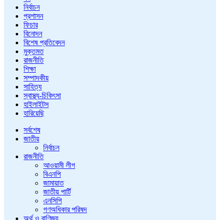
নির্বাচন
প্রশাসন
ফিচার
বিনোদন
বিশেষ প্রতিবেদন
মুক্তমত
রাজনীতি
শিক্ষা
সম্পাদকীয়
সাহিত্য
স্বাস্থ্য-চিকিৎসা
হাইলাইটস
হারিয়েছি
সর্বশেষ
জাতীয়
নির্বাচন
রাজনীতি
আওয়ামী লীগ
বিএনপি
জামায়াত
জাতীয় পার্টি
এনসিপি
গণঅধিকার পরিষদ
অর্থ ও বাণিজ্য