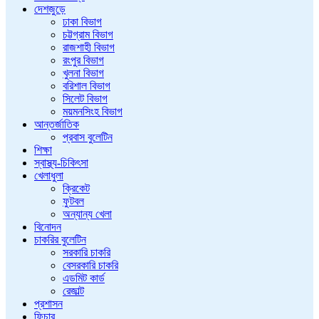
দেশজুড়ে
ঢাকা বিভাগ
চট্টগ্রাম বিভাগ
রাজশাহী বিভাগ
রংপুর বিভাগ
খুলনা বিভাগ
বরিশাল বিভাগ
সিলেট বিভাগ
ময়মনসিংহ বিভাগ
আন্তর্জাতিক
প্রবাস বুলেটিন
শিক্ষা
স্বাস্থ্য-চিকিৎসা
খেলাধুলা
ক্রিকেট
ফুটবল
অন্যান্য খেলা
বিনোদন
চাকরির বুলেটিন
সরকারি চাকরি
বেসরকারি চাকরি
এডমিট কার্ড
রেজাল্ট
প্রশাসন
ফিচার