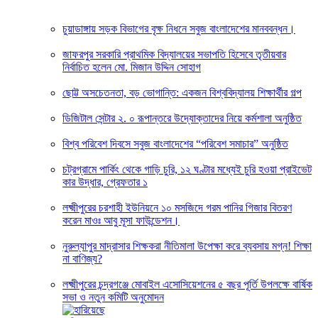
চুয়াডাঙ্গায় সড়ক বিভাগের বৃক্ষ নিধনে সবুজ বাংলাদেশের মানববন্ধন।
জাফরপুর সরকারি প্রাথমিক বিদ্যালয়ের সভাপতি হিসেবে তৃতীয়বার
নির্বাচিত হলেন মো. মিজান উদ্দিন সোহাগ
ছোট্ট অসচেতনতা, বড় ভোগান্তি: একজন বিশ্ববিদ্যালয় শিক্ষার্থীর গল্প
ডিজিটাল সেন্টার ২. ০ রূপান্তরে উদ্যোক্তাদের নিয়ে কর্মশালা অনুষ্ঠিত
বিশ্ব পরিবেশ দিবসে সবুজ বাংলাদেশের “পরিবেশ সমাচার” অনুষ্ঠিত
চট্রগ্রামে পার্কিং থেকে গাড়ি চুরি, ১২ ঘণ্টার মধ্যেই চুরি হওয়া প্রাইভেট
কার উদ্ধার, গ্রেফতার ১
লক্ষ্মীপুরের চরশাহী ইউনিয়নে ১০ মসজিদে গরম পানির গিজার বিতরণ
করেন মাওঃ আবু মূসা ফাউন্ডেশন।
নুরুল্যাপুর মাদ্রাসার শিক্ষকরা নীতিমালা উপেক্ষা করে ব্যবসায় মগ্ন! শিক্ষা
না বাণিজ্য?
লক্ষ্মীপুরের চন্দ্রগঞ্জে মোবাইল এসোসিয়েশনের ৫ বছর পূর্তি উপলক্ষে বার্ষিক
সভা ও নতুন কমিটি অনুমোদন