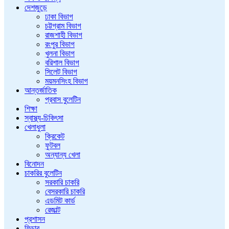
দেশজুড়ে
ঢাকা বিভাগ
চট্টগ্রাম বিভাগ
রাজশাহী বিভাগ
রংপুর বিভাগ
খুলনা বিভাগ
বরিশাল বিভাগ
সিলেট বিভাগ
ময়মনসিংহ বিভাগ
আন্তর্জাতিক
প্রবাস বুলেটিন
শিক্ষা
স্বাস্থ্য-চিকিৎসা
খেলাধুলা
ক্রিকেট
ফুটবল
অন্যান্য খেলা
বিনোদন
চাকরির বুলেটিন
সরকারি চাকরি
বেসরকারি চাকরি
এডমিট কার্ড
রেজাল্ট
প্রশাসন
ফিচার