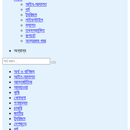
আইন-আদালত
ধর্ম
ট্যুরিজম
লাইফস্টাইল
ফ্যাশন
তথ্যপ্রযুক্তি
রূপচর্চা
অন্যরকম খবর
অন্যান্য
অর্থ ও বাণিজ্য
আইন-আদালত
আন্তর্জাতিক
আবহাওয়া
কৃষি
খেলাধুলা
গণমাধ্যম
চাকরি
জাতীয়
ট্যুরিজম
দেশজুড়ে
ধর্ম