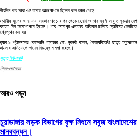
দীর্ঘদিন ধরে তারা ওই বাসায় আত্মগোপনে ছিলেন বলে জানা গেছে।
স্থানীয় সূত্রে জানা যায়, সরকার পতনের পর থেকে হেনরি ও তার স্বামী লাবু তালুকদার বেশ
কয়েক দিন আত্মগোপনে ছিলেন। পরে সোনাপুর এলাকায় অভিযান চালিয়ে স্বামীসহ হেনরিকে
গ্রেপ্তার করা হয়।
র‌্যাব-৯ শ্রীমঙ্গলের কোম্পানি কমান্ডার মো. নুরনবী বলেন, বৈষম্যবিরোধী ছাত্র আন্দোলনে
হামলার অভিযোগে তাদের বিরুদ্ধে মামলা রয়েছে।
সূত্রঃ
ইউএনবি
প্রিয়খবর/নয়ন
আরও পড়ুন
চুয়াডাঙ্গায় সড়ক বিভাগের বৃক্ষ নিধনে সবুজ বাংলাদেশের
মানববন্ধন।