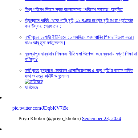
বিশ্ব পরিবেশ দিবসে সবুজ বাংলাদেশের “পরিবেশ সমাচার” অনুষ্ঠিত
চট্রগ্রামে পার্কিং থেকে গাড়ি চুরি, ১২ ঘণ্টার মধ্যেই চুরি হওয়া প্রাইভেট
কার উদ্ধার, গ্রেফতার ১
লক্ষ্মীপুরের চরশাহী ইউনিয়নে ১০ মসজিদে গরম পানির গিজার বিতরণ করেন
মাওঃ আবু মূসা ফাউন্ডেশন।
নুরুল্যাপুর মাদ্রাসার শিক্ষকরা নীতিমালা উপেক্ষা করে ব্যবসায় মগ্ন! শিক্ষা না
বাণিজ্য?
লক্ষ্মীপুরের চন্দ্রগঞ্জে মোবাইল এসোসিয়েশনের ৫ বছর পূর্তি উপলক্ষে বার্ষিক
সভা ও নতুন কমিটি অনুমোদন
হারিয়েছে
pic.twitter.com/JDqbKV7i5e
— Priyo Khobor (@priyo_khobor)
September 23, 2024