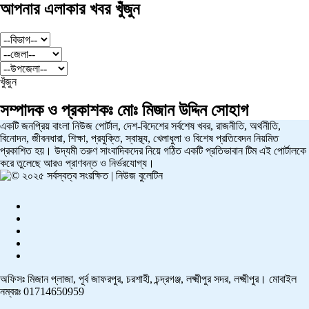
আপনার এলাকার খবর খুঁজুন
খুঁজুন
সম্পাদক ও প্রকাশকঃ
মোঃ মিজান উদ্দিন সোহাগ
একটি জনপ্রিয় বাংলা নিউজ পোর্টাল, দেশ-বিদেশের সর্বশেষ খবর, রাজনীতি, অর্থনীতি,
বিনোদন, জীবনধারা, শিক্ষা, প্রযুক্তি, স্বাস্থ্য, খেলাধুলা ও বিশেষ প্রতিবেদন নিয়মিত
প্রকাশিত হয়। উদ্যমী তরুণ সাংবাদিকদের নিয়ে গঠিত একটি প্রতিভাবান টিম এই পোর্টালকে
করে তুলেছে আরও প্রাণবন্ত ও নির্ভরযোগ্য।
অফিসঃ মিজান প্লাজা, পূর্ব জাফরপুর, চরশাহী, চন্দ্রগঞ্জ, লক্ষ্মীপুর সদর, লক্ষ্মীপুর। মোবাইল
নম্বরঃ 01714650959