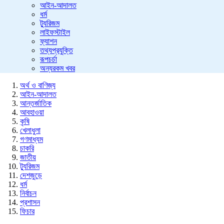
আইন-আদালত
ধর্ম
ট্যুরিজম
লাইফস্টাইল
ফ্যাশন
তথ্যপ্রযুক্তি
রূপচর্চা
অন্যরকম খবর
অর্থ ও বাণিজ্য
আইন-আদালত
আন্তর্জাতিক
আবহাওয়া
কৃষি
খেলাধুলা
গণমাধ্যম
চাকরি
জাতীয়
ট্যুরিজম
দেশজুড়ে
ধর্ম
নির্বাচন
প্রশাসন
ফিচার