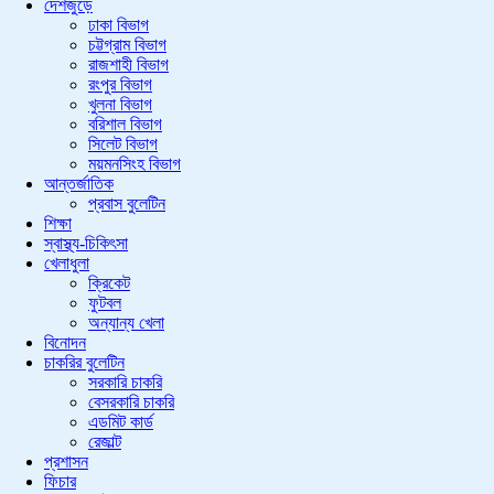
দেশজুড়ে
ঢাকা বিভাগ
চট্টগ্রাম বিভাগ
রাজশাহী বিভাগ
রংপুর বিভাগ
খুলনা বিভাগ
বরিশাল বিভাগ
সিলেট বিভাগ
ময়মনসিংহ বিভাগ
আন্তর্জাতিক
প্রবাস বুলেটিন
শিক্ষা
স্বাস্থ্য-চিকিৎসা
খেলাধুলা
ক্রিকেট
ফুটবল
অন্যান্য খেলা
বিনোদন
চাকরির বুলেটিন
সরকারি চাকরি
বেসরকারি চাকরি
এডমিট কার্ড
রেজাল্ট
প্রশাসন
ফিচার