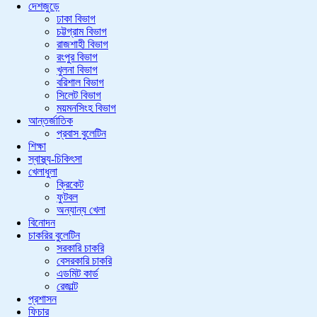
দেশজুড়ে
ঢাকা বিভাগ
চট্টগ্রাম বিভাগ
রাজশাহী বিভাগ
রংপুর বিভাগ
খুলনা বিভাগ
বরিশাল বিভাগ
সিলেট বিভাগ
ময়মনসিংহ বিভাগ
আন্তর্জাতিক
প্রবাস বুলেটিন
শিক্ষা
স্বাস্থ্য-চিকিৎসা
খেলাধুলা
ক্রিকেট
ফুটবল
অন্যান্য খেলা
বিনোদন
চাকরির বুলেটিন
সরকারি চাকরি
বেসরকারি চাকরি
এডমিট কার্ড
রেজাল্ট
প্রশাসন
ফিচার