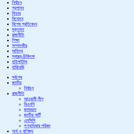
নির্বাচন
প্রশাসন
ফিচার
বিনোদন
বিশেষ প্রতিবেদন
মুক্তমত
রাজনীতি
শিক্ষা
সম্পাদকীয়
সাহিত্য
স্বাস্থ্য-চিকিৎসা
হাইলাইটস
হারিয়েছি
সর্বশেষ
জাতীয়
নির্বাচন
রাজনীতি
আওয়ামী লীগ
বিএনপি
জামায়াত
জাতীয় পার্টি
এনসিপি
গণঅধিকার পরিষদ
অর্থ ও বাণিজ্য