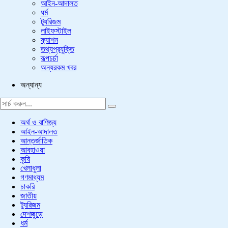
আইন-আদালত
ধর্ম
ট্যুরিজম
লাইফস্টাইল
ফ্যাশন
তথ্যপ্রযুক্তি
রূপচর্চা
অন্যরকম খবর
অন্যান্য
অর্থ ও বাণিজ্য
আইন-আদালত
আন্তর্জাতিক
আবহাওয়া
কৃষি
খেলাধুলা
গণমাধ্যম
চাকরি
জাতীয়
ট্যুরিজম
দেশজুড়ে
ধর্ম