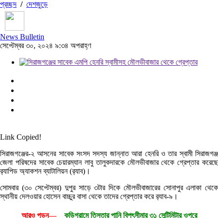
প্রচ্ছদ
/
দেশজুড়ে
News Bulletin
সেপ্টেম্বর ৩০, ২০২৪ ৯:৩৪ অপরাহ্ণ
Link Copied!
সিরাজগঞ্জের-২ আসনের সাবেক সংসদ সদস্য জান্নাত আরা হেনরি ও তার স্বামী সিরাজগঞ্জ
জেলা পরিষদের সাবেক চেয়ারম্যান লাবু তালুকদারকে মৌলভীবাজার থেকে গ্রেপ্তার করেছে
র‌্যাপিড অ্যাকশন ব্যাটালিয়ন (র‍্যাব)।
সোমবার (৩০ সেপ্টেম্বর) দুপুর সাড়ে ৩টার দিকে মৌলভীবাজারের সোনাপুর এলাকা থেকে
স্থানীয় দেলওয়ার হোসেন বাচ্চুর বাসা থেকে তাদের গ্রেপ্তার করে র‌্যাব-৯।
আরও পড়ুন—
কুড়িগ্রামে তিস্তার পানি বিপৎসীমার ৩১ সেন্টিমিটার ওপরে