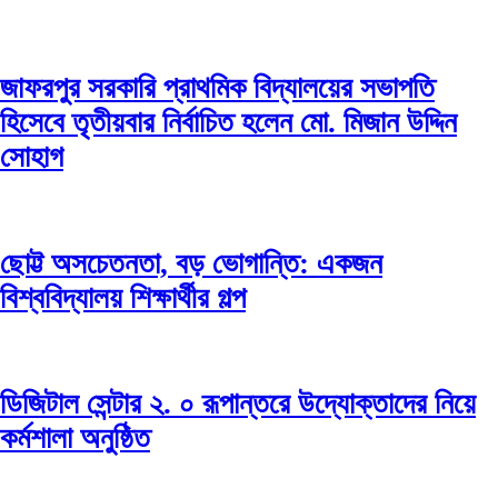
জাফরপুর সরকারি প্রাথমিক বিদ্যালয়ের সভাপতি
হিসেবে তৃতীয়বার নির্বাচিত হলেন মো. মিজান উদ্দিন
সোহাগ
ছোট্ট অসচেতনতা, বড় ভোগান্তি: একজন
বিশ্ববিদ্যালয় শিক্ষার্থীর গল্প
ডিজিটাল সেন্টার ২. ০ রূপান্তরে উদ্যোক্তাদের নিয়ে
কর্মশালা অনুষ্ঠিত