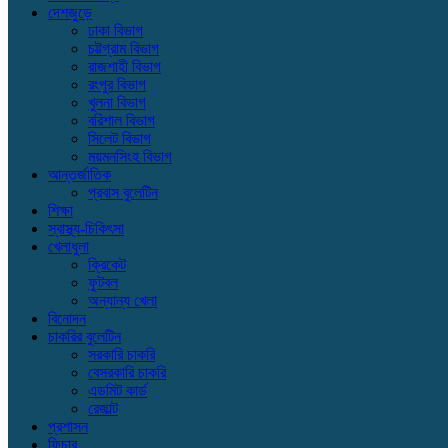
দেশজুড়ে
ঢাকা বিভাগ
চট্টগ্রাম বিভাগ
রাজশাহী বিভাগ
রংপুর বিভাগ
খুলনা বিভাগ
বরিশাল বিভাগ
সিলেট বিভাগ
ময়মনসিংহ বিভাগ
আন্তর্জাতিক
প্রবাস বুলেটিন
শিক্ষা
স্বাস্থ্য-চিকিৎসা
খেলাধুলা
ক্রিকেট
ফুটবল
অন্যান্য খেলা
বিনোদন
চাকরির বুলেটিন
সরকারি চাকরি
বেসরকারি চাকরি
এডমিট কার্ড
রেজাল্ট
প্রশাসন
ফিচার