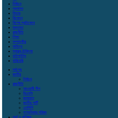
নির্বাচন
প্রশাসন
ফিচার
বিনোদন
বিশেষ প্রতিবেদন
মুক্তমত
রাজনীতি
শিক্ষা
সম্পাদকীয়
সাহিত্য
স্বাস্থ্য-চিকিৎসা
হাইলাইটস
হারিয়েছি
সর্বশেষ
জাতীয়
নির্বাচন
রাজনীতি
আওয়ামী লীগ
বিএনপি
জামায়াত
জাতীয় পার্টি
এনসিপি
গণঅধিকার পরিষদ
অর্থ ও বাণিজ্য