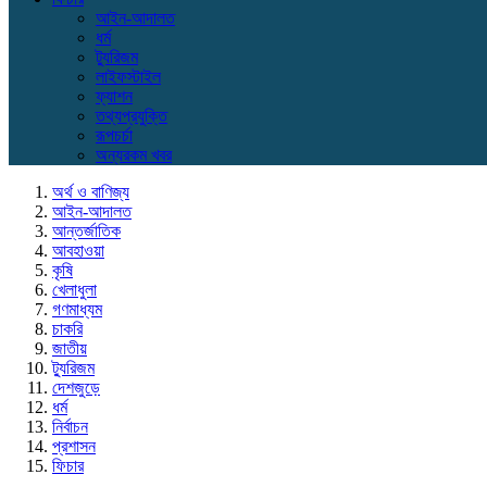
আইন-আদালত
ধর্ম
ট্যুরিজম
লাইফস্টাইল
ফ্যাশন
তথ্যপ্রযুক্তি
রূপচর্চা
অন্যরকম খবর
অর্থ ও বাণিজ্য
আইন-আদালত
আন্তর্জাতিক
আবহাওয়া
কৃষি
খেলাধুলা
গণমাধ্যম
চাকরি
জাতীয়
ট্যুরিজম
দেশজুড়ে
ধর্ম
নির্বাচন
প্রশাসন
ফিচার