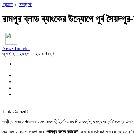
প্রচ্ছদ
/
দেশজুড়ে
রামপুর ব্লাড ব্যাংকের উদ্যোগে পূর্ব সৈয়দপু
News Bulletin
জুলাই ২৮, ২০২৫ ১১:২১ অপরাহ্ণ
Link Copied!
লক্ষ্মীপুর সদর উপজেলার ১২নং চরশাহী ইউনিয়নের তিতারকান্দি, রামপুর ও পূর্ব সৈয়দপুর এলা
এই মহৎ উদ্যোগ গ্রহণ করে
“রামপুর ব্লাড ব্যাংক”
, যারা শুরু থেকেই মানবিক সহায়তার