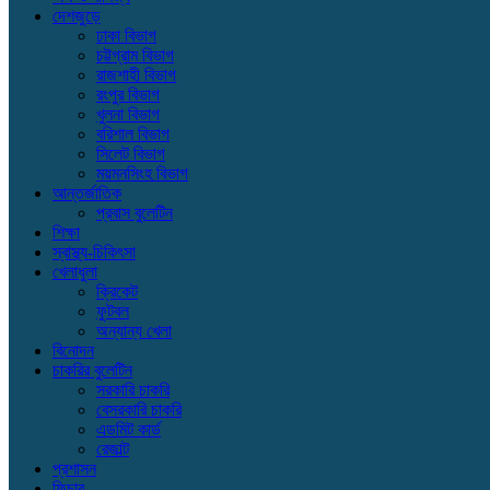
দেশজুড়ে
ঢাকা বিভাগ
চট্টগ্রাম বিভাগ
রাজশাহী বিভাগ
রংপুর বিভাগ
খুলনা বিভাগ
বরিশাল বিভাগ
সিলেট বিভাগ
ময়মনসিংহ বিভাগ
আন্তর্জাতিক
প্রবাস বুলেটিন
শিক্ষা
স্বাস্থ্য-চিকিৎসা
খেলাধুলা
ক্রিকেট
ফুটবল
অন্যান্য খেলা
বিনোদন
চাকরির বুলেটিন
সরকারি চাকরি
বেসরকারি চাকরি
এডমিট কার্ড
রেজাল্ট
প্রশাসন
ফিচার