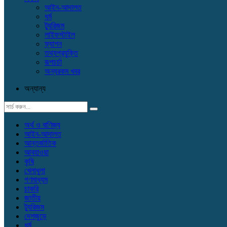
আইন-আদালত
ধর্ম
ট্যুরিজম
লাইফস্টাইল
ফ্যাশন
তথ্যপ্রযুক্তি
রূপচর্চা
অন্যরকম খবর
অন্যান্য
অর্থ ও বাণিজ্য
আইন-আদালত
আন্তর্জাতিক
আবহাওয়া
কৃষি
খেলাধুলা
গণমাধ্যম
চাকরি
জাতীয়
ট্যুরিজম
দেশজুড়ে
ধর্ম