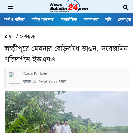
অর্থ ও বাণিজ্য
আইন-আদালত
আন্তর্জাতিক
আবহাওয়া
কৃষি
খেলাধুলা
প্রচ্ছদ
/
দেশজুড়ে
লক্ষ্মীপুরে মেঘনার বেড়িবাঁধে ভাঙন, সরেজমিন
পরিদর্শনে ইউএনও
News Bulletin
জুলাই ২৯, ২০২৫ ১২:০৯ পূর্বাহ্ণ