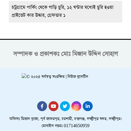
চট্রগ্রামে পার্কিং থেকে গাড়ি চুরি, ১২ ঘণ্টার মধ্যেই চুরি হওয়া
প্রাইভেট কার উদ্ধার, গ্রেফতার ১
সম্পাদক ও প্রকাশকঃ
মোঃ মিজান উদ্দিন সোহাগ
অফিসঃ মিজান প্লাজা, পূর্ব জাফরপুর, চরশাহী, চন্দ্রগঞ্জ, লক্ষ্মীপুর সদর, লক্ষ্মীপুর।
মোবাইল নম্বরঃ 01714650959