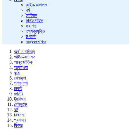
আইন-আদালত
ধর্ম
ট্যুরিজম
লাইফস্টাইল
ফ্যাশন
তথ্যপ্রযুক্তি
রূপচর্চা
অন্যরকম খবর
অর্থ ও বাণিজ্য
আইন-আদালত
আন্তর্জাতিক
আবহাওয়া
কৃষি
খেলাধুলা
গণমাধ্যম
চাকরি
জাতীয়
ট্যুরিজম
দেশজুড়ে
ধর্ম
নির্বাচন
প্রশাসন
ফিচার