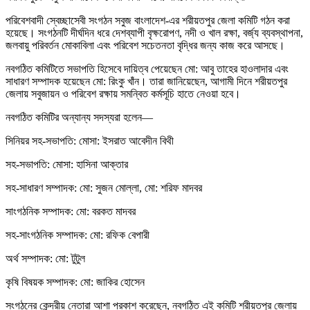
পরিবেশবাদী স্বেচ্ছাসেবী সংগঠন সবুজ বাংলাদেশ-এর শরীয়তপুর জেলা কমিটি গঠন করা
হয়েছে। সংগঠনটি দীর্ঘদিন ধরে দেশব্যাপী বৃক্ষরোপণ, নদী ও খাল রক্ষা, বর্জ্য ব্যবস্থাপনা,
জলবায়ু পরিবর্তন মোকাবিলা এবং পরিবেশ সচেতনতা বৃদ্ধির জন্য কাজ করে আসছে।
নবগঠিত কমিটিতে সভাপতি হিসেবে দায়িত্ব পেয়েছেন মো: আবু তাহের হাওলাদার এবং
সাধারণ সম্পাদক হয়েছেন মো: রিংকু খাঁন। তারা জানিয়েছেন, আগামী দিনে শরীয়তপুর
জেলায় সবুজায়ন ও পরিবেশ রক্ষায় সমন্বিত কর্মসূচি হাতে নেওয়া হবে।
নবগঠিত কমিটির অন্যান্য সদস্যরা হলেন—
সিনিয়র সহ-সভাপতি: মোসা: ইসরাত আবেদীন বিথী
সহ-সভাপতি: মোসা: হাসিনা আক্তার
সহ-সাধারণ সম্পাদক: মো: সুজন মোল্লা, মো: শরিফ মাদবর
সাংগঠনিক সম্পাদক: মো: বরকত মাদবর
সহ-সাংগঠনিক সম্পাদক: মো: রফিক বেপারী
অর্থ সম্পাদক: মো: টুটুল
কৃষি বিষয়ক সম্পাদক: মো: জাকির হোসেন
সংগঠনের কেন্দ্রীয় নেতারা আশা প্রকাশ করেছেন, নবগঠিত এই কমিটি শরীয়তপুর জেলায়