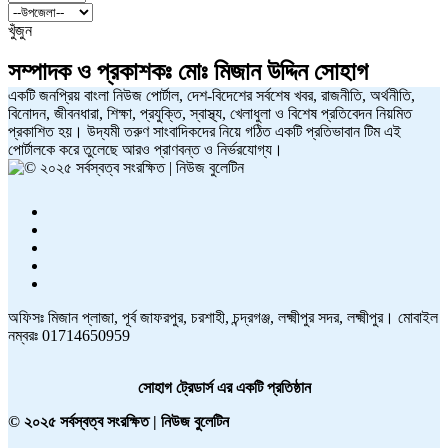
খুঁজুন
সম্পাদক ও প্রকাশকঃ
মোঃ মিজান উদ্দিন সোহাগ
একটি জনপ্রিয় বাংলা নিউজ পোর্টাল, দেশ-বিদেশের সর্বশেষ খবর, রাজনীতি, অর্থনীতি,
বিনোদন, জীবনধারা, শিক্ষা, প্রযুক্তি, স্বাস্থ্য, খেলাধুলা ও বিশেষ প্রতিবেদন নিয়মিত
প্রকাশিত হয়। উদ্যমী তরুণ সাংবাদিকদের নিয়ে গঠিত একটি প্রতিভাবান টিম এই
পোর্টালকে করে তুলেছে আরও প্রাণবন্ত ও নির্ভরযোগ্য।
অফিসঃ মিজান প্লাজা, পূর্ব জাফরপুর, চরশাহী, চন্দ্রগঞ্জ, লক্ষ্মীপুর সদর, লক্ষ্মীপুর। মোবাইল
নম্বরঃ 01714650959
সোহাগ ট্রেডার্স এর একটি প্রতিষ্ঠান
© ২০২৫ সর্বস্বত্ব সংরক্ষিত | নিউজ বুলেটিন