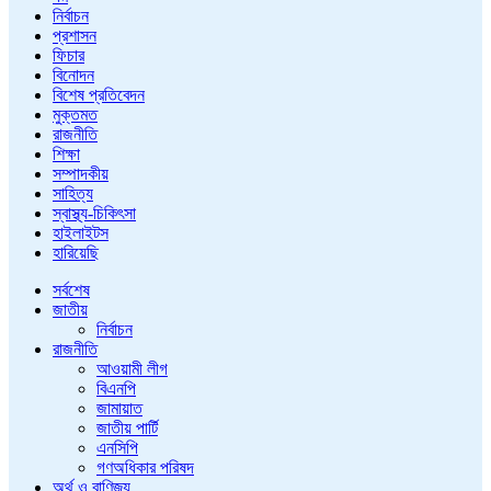
নির্বাচন
প্রশাসন
ফিচার
বিনোদন
বিশেষ প্রতিবেদন
মুক্তমত
রাজনীতি
শিক্ষা
সম্পাদকীয়
সাহিত্য
স্বাস্থ্য-চিকিৎসা
হাইলাইটস
হারিয়েছি
সর্বশেষ
জাতীয়
নির্বাচন
রাজনীতি
আওয়ামী লীগ
বিএনপি
জামায়াত
জাতীয় পার্টি
এনসিপি
গণঅধিকার পরিষদ
অর্থ ও বাণিজ্য