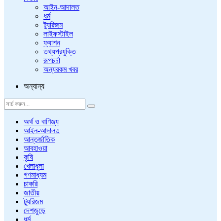
আইন-আদালত
ধর্ম
ট্যুরিজম
লাইফস্টাইল
ফ্যাশন
তথ্যপ্রযুক্তি
রূপচর্চা
অন্যরকম খবর
অন্যান্য
অর্থ ও বাণিজ্য
আইন-আদালত
আন্তর্জাতিক
আবহাওয়া
কৃষি
খেলাধুলা
গণমাধ্যম
চাকরি
জাতীয়
ট্যুরিজম
দেশজুড়ে
ধর্ম