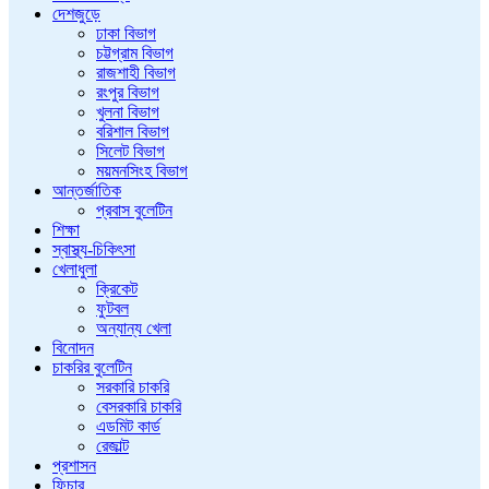
দেশজুড়ে
ঢাকা বিভাগ
চট্টগ্রাম বিভাগ
রাজশাহী বিভাগ
রংপুর বিভাগ
খুলনা বিভাগ
বরিশাল বিভাগ
সিলেট বিভাগ
ময়মনসিংহ বিভাগ
আন্তর্জাতিক
প্রবাস বুলেটিন
শিক্ষা
স্বাস্থ্য-চিকিৎসা
খেলাধুলা
ক্রিকেট
ফুটবল
অন্যান্য খেলা
বিনোদন
চাকরির বুলেটিন
সরকারি চাকরি
বেসরকারি চাকরি
এডমিট কার্ড
রেজাল্ট
প্রশাসন
ফিচার