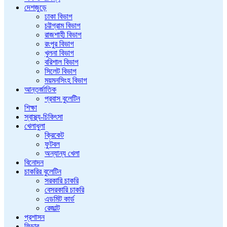
দেশজুড়ে
ঢাকা বিভাগ
চট্টগ্রাম বিভাগ
রাজশাহী বিভাগ
রংপুর বিভাগ
খুলনা বিভাগ
বরিশাল বিভাগ
সিলেট বিভাগ
ময়মনসিংহ বিভাগ
আন্তর্জাতিক
প্রবাস বুলেটিন
শিক্ষা
স্বাস্থ্য-চিকিৎসা
খেলাধুলা
ক্রিকেট
ফুটবল
অন্যান্য খেলা
বিনোদন
চাকরির বুলেটিন
সরকারি চাকরি
বেসরকারি চাকরি
এডমিট কার্ড
রেজাল্ট
প্রশাসন
ফিচার