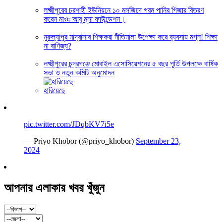
লক্ষ্মীপুরের চরশাহী ইউনিয়নে ১০ মসজিদে গরম পানির গিজার বিতরণ
করেন মাওঃ আবু মূসা ফাউন্ডেশন।
নুরুল্যাপুর মাদ্রাসার শিক্ষকরা নীতিমালা উপেক্ষা করে ব্যবসায় মগ্ন! শিক্ষা
না বাণিজ্য?
লক্ষ্মীপুরের চন্দ্রগঞ্জে মোবাইল এসোসিয়েশনের ৫ বছর পূর্তি উপলক্ষে বার্ষিক
সভা ও নতুন কমিটি অনুমোদন
হারিয়েছে
pic.twitter.com/JDqbKV7i5e
— Priyo Khobor (@priyo_khobor)
September 23,
2024
আপনার এলাকার খবর খুঁজুন