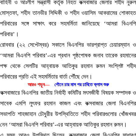
বাহিনী ও আঃলীগ সন্ত্রাসী কর্তৃক নিহত কক্সবাজার জেলার শহীদ নুরুল
মোস্তফা, শহীদ তানভীর সিদ্দিকী ও শহীদ ওয়াসিম আকরামের শোকাহত
পরিবারের সঙ্গে সাক্ষাৎ করে সহমর্মিতা জানিয়েছে ‘আমরা বিএনপি
পরিবার’।
রোববার (২২ সেপ্টেম্বর) সকালে বিএনপির ভারপ্রাপ্ত চেয়ারম্যান ও
‘আমরা বিএনপি পরিবার’-এর প্রধান পৃষ্ঠপোষক জনাব তারেক রহমানের
পক্ষ থেকে সেলটির আহ্বায়ক আতিকুর রহমান রুমন সংশ্লিষ্ট শহীদ
পরিবারের প্রতি এই সহমর্মিতার বার্তা পৌঁছে দেন।
আরও পড়ুন—
পৌনে চার মাস পর ঢাবিতে ক্লাস শুরু
কক্সবাজারে বিএনপির জাতীয় নির্বাহী কমিটির মৎসজীবী বিষয়ক সম্পাদক ও
সাবেক এমপি লুৎফর রহমান কাজল এবং কক্সবাজার জেলা বিএনপির
সভাপতি শাহজাহান চৌধুরীর উপস্থিতিতে শহীদ পরিবারগুলোর খোঁজখবর
নেন ‘আমরা বিএনপি পরিবার’-এর আহ্বায়ক আতিকুর রহমান রুমন।
এ সময় আরও উপস্থিত ছিলেন, কক্সবাজার জেলা বিএনপির সাধারণ