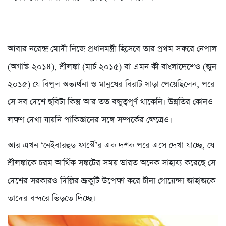
আবার নরেন্দ্র মোদী নিজে প্রধানমন্ত্রী হিসেবে তার প্রথম সফরে নেপাল
(অগাস্ট ২০১৪), শ্রীলঙ্কা (মার্চ ২০১৫) বা এমন কী বাংলাদেশেও (জুন
২০১৫) যে বিপুল অভ্যর্থনা ও মানুষের বিরাট সাড়া পেয়েছিলেন, পরে
সে সব দেশে ছবিটা কিন্তু আর তত বন্ধুত্বপূর্ণ থাকেনি। উন্নতির কোনও
লক্ষণ দেখা যায়নি পাকিস্তানের সঙ্গে সম্পর্কের ক্ষেত্রেও।
আর এখন ‘নেইবারহুড ফার্স্টে’র এক দশক পরে এসে দেখা যাচ্ছে, যে
শ্রীলঙ্কাকে চরম আর্থিক সঙ্কটের সময় ভারত অনেক সাহায্য করেছে সে
দেশের সরকারও দিল্লির ভ্রূকুটি উপেক্ষা করে চীনা গোয়েন্দা জাহাজকে
তাদের বন্দরে ভিড়তে দিচ্ছে।