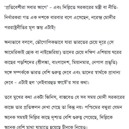
‘প্রতিবেশীরা সবার আগে’ – এবং দিল্লিতে সরকারের মন্ত্রী বা নীতি-
নির্ধারকরা গত এক দশকে বারবার বলে এসেছেন, নরেন্দ্র মোদীর
পররাষ্ট্রনীতির মূল স্তম্ভ এটাই!
অন্যভাবে বললে, ভৌগোলিকভাবে যারা ভারতের চেয়ে দূরে (সে
আমেরিকাই হোক বা নাইজেরিয়া) তাদের চেয়ে দক্ষিণ এশিয়ায় ঘরের
কাছের পড়শিদের (শ্রীলঙ্কা, বাংলাদেশ, মিয়ানমার, নেপাল প্রভৃতি)
সঙ্গে সম্পর্ককে ভারত বেশি গুরুত্ব দেবে এবং তাদের স্বার্থকে প্রাধান্য
দেবে – এটাই হল ‘নেইবারহুড ফার্স্টে’র সার কথা।
তবে মুখের কথা একটা জিনিস, বাস্তবেও যে সব সময় মোদী সরকারের
কাজে তার প্রতিফলন দেখা গেছে তা কিন্তু নয়। পশ্চিমের বন্ধুরা যেমন
অনেক সময়ই দিল্লির কাছে দৃশ্যত বেশি গুরুত্ব পেয়েছে, দিল্লিকে
অনেক বেশি মাথা ঘামাতে হয়েছে চীনকে নিয়েও।