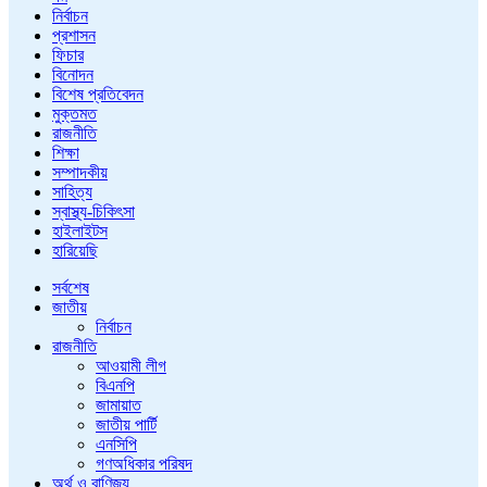
নির্বাচন
প্রশাসন
ফিচার
বিনোদন
বিশেষ প্রতিবেদন
মুক্তমত
রাজনীতি
শিক্ষা
সম্পাদকীয়
সাহিত্য
স্বাস্থ্য-চিকিৎসা
হাইলাইটস
হারিয়েছি
সর্বশেষ
জাতীয়
নির্বাচন
রাজনীতি
আওয়ামী লীগ
বিএনপি
জামায়াত
জাতীয় পার্টি
এনসিপি
গণঅধিকার পরিষদ
অর্থ ও বাণিজ্য