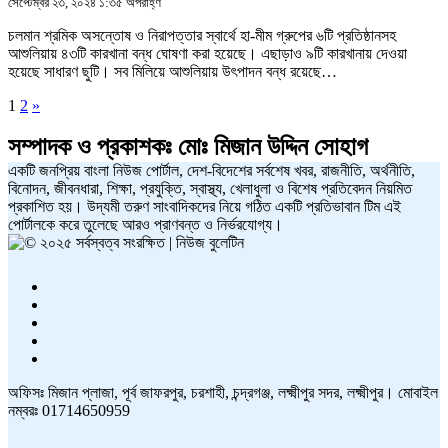
সেপ্টেম্বর ২৩, ২০২৪ ১:৩৫ অপরাহ্ণ
চলমান শ্রমিক অসন্তোষ ও নিরাপত্তার স্বার্থে হা-মীম গ্রুপের ৬টি প্রতিষ্ঠানসহ
আশুলিয়ায় ৪৩টি কারখানা বন্ধ ঘোষণা করা হয়েছে। এছাড়াও ৯টি কারখানায় দেওয়া
হয়েছে সাধারণ ছুটি। সব মিলিয়ে আশুলিয়ায় উৎপাদন বন্ধ রয়েছে…
1
2
»
সম্পাদক ও প্রকাশকঃ
মোঃ মিজান উদ্দিন সোহাগ
একটি জনপ্রিয় বাংলা নিউজ পোর্টাল, দেশ-বিদেশের সর্বশেষ খবর, রাজনীতি, অর্থনীতি,
বিনোদন, জীবনধারা, শিক্ষা, প্রযুক্তি, স্বাস্থ্য, খেলাধুলা ও বিশেষ প্রতিবেদন নিয়মিত
প্রকাশিত হয়। উদ্যমী তরুণ সাংবাদিকদের নিয়ে গঠিত একটি প্রতিভাবান টিম এই
পোর্টালকে করে তুলেছে আরও প্রাণবন্ত ও নির্ভরযোগ্য।
অফিসঃ মিজান প্লাজা, পূর্ব জাফরপুর, চরশাহী, চন্দ্রগঞ্জ, লক্ষ্মীপুর সদর, লক্ষ্মীপুর। মোবাইল
নম্বরঃ 01714650959