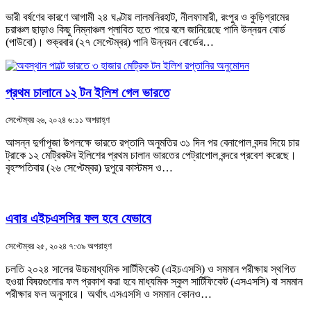
ভারী বর্ষণের কারণে আগামী ২৪ ঘণ্টায় লালমনিরহাট, নীলফামারী, রংপুর ও কুড়িগ্রামের
চরাঞ্চল ছাড়াও কিছু নিম্নাঞ্চল প্লাবিত হতে পারে বলে জানিয়েছে পানি উন্নয়ন বোর্ড
(পাউবো)। শুক্রবার (২৭ সেপ্টেম্বর) পানি উন্নয়ন বোর্ডের…
প্রথম চালানে ১২ টন ইলিশ গেল ভারতে
সেপ্টেম্বর ২৬, ২০২৪ ৬:১১ অপরাহ্ণ
আসন্ন দুর্গাপূজা উপলক্ষে ভারতে রপ্তানি অনুমতির ৩১ দিন পর বেনাপোল বন্দর দিয়ে চার
ট্রাকে ১২ মেট্রিকটন ইলিশের প্রথম চালান ভারতের পেট্রাপোল বন্দরে প্রবেশ করেছে।
বৃহস্পতিবার (২৬ সেপ্টেম্বর) দুপুরে কাস্টমস ও…
এবার এইচএসসির ফল হবে যেভাবে
সেপ্টেম্বর ২৫, ২০২৪ ৭:৩৯ অপরাহ্ণ
চলতি ২০২৪ সালের উচ্চমাধ্যমিক সার্টিফিকেট (এইচএসসি) ও সমমান পরীক্ষায় স্থগিত
হওয়া বিষয়গুলোর ফল প্রকাশ করা হবে মাধ্যমিক স্কুল সার্টিফিকেট (এসএসসি) বা সমমান
পরীক্ষার ফল অনুসারে। অর্থাৎ এসএসসি ও সমমান কোনও…