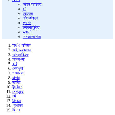
আইন-আদালত
ধর্ম
ট্যুরিজম
লাইফস্টাইল
ফ্যাশন
তথ্যপ্রযুক্তি
রূপচর্চা
অন্যরকম খবর
অর্থ ও বাণিজ্য
আইন-আদালত
আন্তর্জাতিক
আবহাওয়া
কৃষি
খেলাধুলা
গণমাধ্যম
চাকরি
জাতীয়
ট্যুরিজম
দেশজুড়ে
ধর্ম
নির্বাচন
প্রশাসন
ফিচার