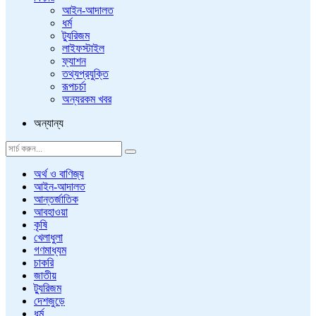
আইন-আদালত
ধর্ম
ট্যুরিজম
লাইফস্টাইল
ফ্যাশন
তথ্যপ্রযুক্তি
রূপচর্চা
অন্যরকম খবর
অন্যান্য
অর্থ ও বাণিজ্য
আইন-আদালত
আন্তর্জাতিক
আবহাওয়া
কৃষি
খেলাধুলা
গণমাধ্যম
চাকরি
জাতীয়
ট্যুরিজম
দেশজুড়ে
ধর্ম