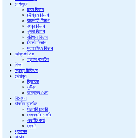
দেশজুড়ে
ঢাকা বিভাগ
চট্টগ্রাম বিভাগ
রাজশাহী বিভাগ
রংপুর বিভাগ
খুলনা বিভাগ
বরিশাল বিভাগ
সিলেট বিভাগ
ময়মনসিংহ বিভাগ
আন্তর্জাতিক
প্রবাস বুলেটিন
শিক্ষা
স্বাস্থ্য-চিকিৎসা
খেলাধুলা
ক্রিকেট
ফুটবল
অন্যান্য খেলা
বিনোদন
চাকরির বুলেটিন
সরকারি চাকরি
বেসরকারি চাকরি
এডমিট কার্ড
রেজাল্ট
প্রশাসন
ফিচার