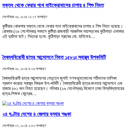
মক্তব থেকে ফেরার পথে মাইক্রোবাসের চাপায় ৪ শিশু নিহত
সেপ্টেম্বর ২৯, ২০২৪ ১২:১৭ অপরাহ্ণ
কুষ্টিয়ার খোকসায় মক্তব থেকে ফেরার পথে মাইক্রোবাসের চাপায় ৪ শিশু নিহত হয়েছে।
রোববার (২৯ সেপ্টেম্বর) সকালে কুষ্টিয়া-রাজবাড়ী আঞ্চলিক মহাসড়কের কুঠিপাড়া এলাকায়
এই দুর্ঘটনা ঘটে। নিহতরা হ‌লো- কুঠিপাড়া গ্রামের মো. হানিফের…
বৈষম্যবিরোধী ছাত্র আন্দোলনে নিহত ১৫৮১ঃ স্বাস্থ্য উপকমিটি
সেপ্টেম্বর ২৮, ২০২৪ ৪:০৬ অপরাহ্ণ
বৈষম্যবিরোধী ছাত্র আন্দোলনের নেতৃত্বে জুলাই গণঅভ্যুত্থানের শহীদদের তালিকা
প্রকাশ করেছে স্বাস্থ্য বিষয়ক উপ-কমিটি। বৈষম্যবিরোধী ছাত্র-জনতার আন্দোলনে এক
হাজার ৫৮১ জন নিহত হয়েছেন। শনিবার (২৬ সেপ্টেম্বর) বিকেলে ঢাকা বিশ্ববিদ্যালয়ের
ছাত্র-শিক্ষক কেন্দ্রের…
২৪ ঘণ্টায় দেশের ৪ জেলায় বন্যার শঙ্কা
সেপ্টেম্বর ২৭, ২০২৪ ২:৫৩ অপরাহ্ণ