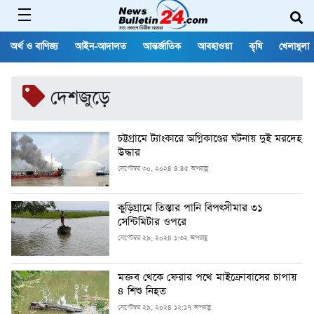
অর্থ ও বাণিজ্য
আইন-আদালত
আন্তর্জাতিক
আবহাওয়া
কৃষি
খেলাধুলা
দেশজুড়ে
চট্টগ্রামে ট্যাংকারে অগ্নিকাণ্ডের ঘটনায় দুই মরদেহ
উদ্ধার
সেপ্টেম্বর ৩০, ২০২৪ ৪:৪৫ অপরাহ্ণ
কুড়িগ্রামে তিস্তার পানি বিপৎসীমার ৩১
সেন্টিমিটার ওপরে
সেপ্টেম্বর ২৯, ২০২৪ ১:৩২ অপরাহ্ণ
মক্তব থেকে ফেরার পথে মাইক্রোবাসের চাপায়
৪ শিশু নিহত
সেপ্টেম্বর ২৯, ২০২৪ ১২:১৭ অপরাহ্ণ