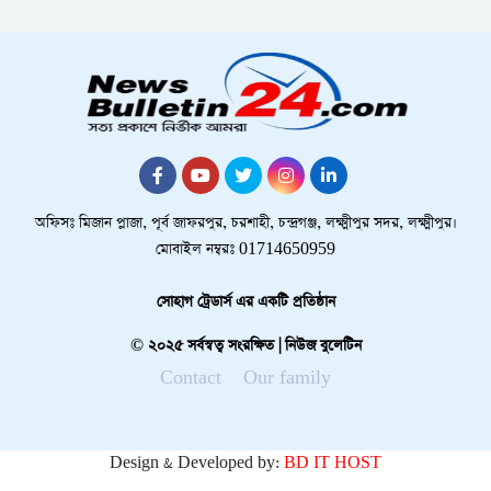
অফিসঃ মিজান প্লাজা, পূর্ব জাফরপুর, চরশাহী, চন্দ্রগঞ্জ, লক্ষ্মীপুর সদর, লক্ষ্মীপুর।
মোবাইল নম্বরঃ 01714650959
সোহাগ ট্রেডার্স এর একটি প্রতিষ্ঠান
© ২০২৫ সর্বস্বত্ব সংরক্ষিত | নিউজ বুলেটিন
Contact
Our family
Design & Developed by:
BD IT HOST